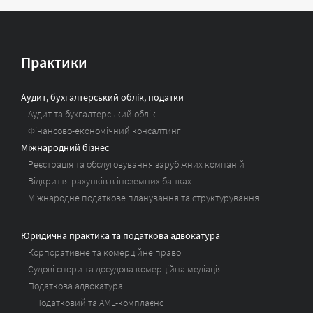
Практики
Аудит, бухгалтерський облік, податки
Аудит та бухгалтерський облік
Фінансово-економічний консалтинг
Міжнародний бізнес
Реєстрація та обслуговування зарубіжних компаній
Відкриття рахунків в іноземних банках
Міжнародне податкове планування та структурування
Юридична практика та податкова адвокатура
Корпоративне та комерційне право
Судові спори та досудова комерційна медіація
Податкова адвокатура
Податковий та AML-комплаєнс