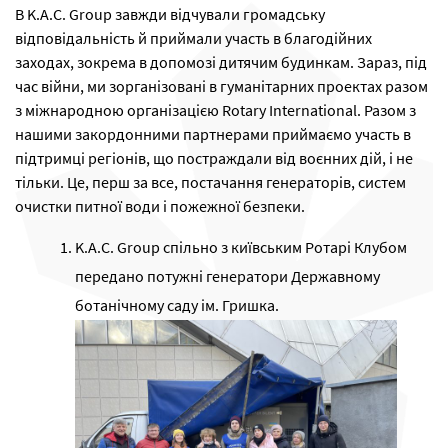
В K.A.C. Group завжди відчували громадську
відповідальність й приймали участь в благодійних
заходах, зокрема в допомозі дитячим будинкам. Зараз, під
час війни, ми зорганізовані в гуманітарних проектах разом
з міжнародною організацією Rotary International. Разом з
нашими закордонними партнерами приймаємо участь в
підтримці регіонів, що постраждали від воєнних дій, і не
тільки. Це, перш за все, постачання генераторів, систем
очистки питної води і пожежної безпеки.
K.A.C. Group спільно з київським Ротарі Клубом
передано потужні генератори Державному
ботанічному саду ім. Гришка.