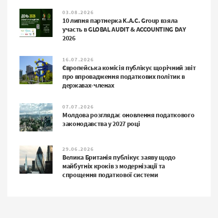
03.08.2026
10 липня партнерка K.A.C. Group взяла
участь в GLOBAL AUDIT & ACCOUNTING DAY
2026
16.07.2026
Європейська комісія публікує щорічний звіт
про впровадження податкових політик в
державах-членах
07.07.2026
Молдова розглядає оновлення податкового
законодавства у 2027 році
29.06.2026
Велика Британія публікує заяву щодо
майбутніх кроків з модернізації та
спрощення податкової системи