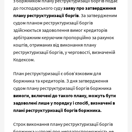
з боржником плану реструктуризації боргів подає
до господарського суду
заяву про затвердження
плану реструктуризації боргів
. За затвердженим
судом планом реструктуризації боргів
здійснюється задоволення вимог кредиторів
арбітражним керуючим пропорційно за рахунок
коштів, отриманих від виконання плану
реструктуризації боргів, у черговості, визначеній
Кодексом.
План реструктуризації є обов’язковим для
боржника та кредиторів. З дня затвердження
судом плану реструктуризації боргів боржника
вимоги, включені до такого плану, можуть бути
задоволені лише у порядку і спосіб, визначені в
плані реструктуризації боргів боржника.
Строк виконання плану реструктуризації боргів
боржника у справі про неплатоспроможність не