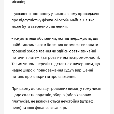
місяців;
– ухвалено постанову у виконавчому провадженні
про відсутність у фізичної особи майна, на яке
може бути звернено стягнення;
– існують інші обставини, які підтверджують, що
найближчим часом боржник не зможе виконати
грошові зобов’язання чи здійснювати звичайні
поточні платежі (загроза неплатоспроможності).
Таким чином, перелік підстав не є вичерпним, що
надає широкі повноваження суду у вирішенні
питань про відкриття провадження.
При цьому до складу грошових вимог, у тому числі
щодо сплати податків, зборів (обов’язкових
платежів), не включаються неустойка (штраф,
пеня) та інші фінансові санкції.