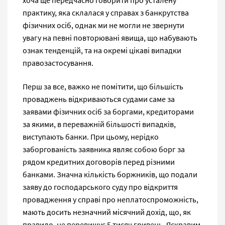
хоча ще передчасно говорити про усталену
практику, яка склалася у справах з банкрутства
фізичних осіб, однак ми не могли не звернути
увагу на певні повторювані явища, що набувають
ознак тенденцій, та на окремі цікаві випадки
правозастосування.
Перш за все, важко не помітити, що більшість
проваджень відкриваються судами саме за
заявами фізичних осіб за боргами, кредиторами
за якими, в переважній більшості випадків,
виступають банки. При цьому, нерідко
заборгованість заявника являє собою борг за
рядом кредитних договорів перед різними
банками. Значна кількість боржників, що подали
заяву до господарського суду про відкриття
провадження у справі про неплатоспроможність,
мають досить незначний місячний дохід, що, як
правило, не перевищує 5 тисяч гривень. Яскравим