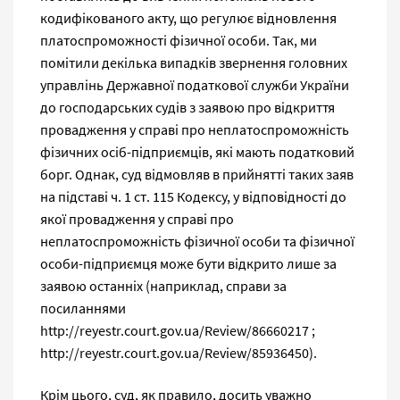
кодифікованого акту, що регулює відновлення
платоспроможності фізичної особи. Так, ми
помітили декілька випадків звернення головних
управлінь Державної податкової служби України
до господарських судів з заявою про відкриття
провадження у справі про неплатоспроможність
фізичних осіб-підприємців, які мають податковий
борг. Однак, суд відмовляв в прийнятті таких заяв
на підставі ч. 1 ст. 115 Кодексу, у відповідності до
якої провадження у справі про
неплатоспроможність фізичної особи та фізичної
особи-підприємця може бути відкрито лише за
заявою останніх (наприклад, справи за
посиланнями
http://reyestr.court.gov.ua/Review/86660217 ;
http://reyestr.court.gov.ua/Review/85936450).
Крім цього, суд, як правило, досить уважно