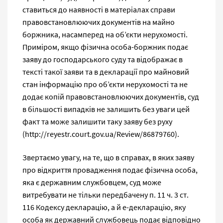
ставиться до наявності в матеріалах справи
правовстановлюючих документів на майно
боржника, насамперед на об’єкти нерухомості.
Приміром, якщо фізична особа-боржник подає
заяву до господарського суду та відображає в
тексті такої заяви та в декларації про майновий
стан інформацію про об’єкти нерухомості та не
додає копій правовстановлюючих документів, суд
в більшості випадків не залишить без уваги цей
факт та може залишити таку заяву без руху
(http://reyestr.court.gov.ua/Review/86879760).
Звертаємо увагу, на те, що в справах, в яких заяву
про відкриття провадження подає фізична особа,
яка є державним службовцем, суд може
витребувати не тільки передбачену п. 11 ч. 3 ст.
116 Кодексу декларацію, а й е-декларацію, яку
особа як державний службовець подає відповідно