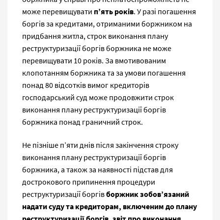
може перевищувати
п’ять років
. У разі погашення
боргів за кредитами, отриманими боржником на
придбання житла, строк виконання плану
реструктуризації боргів боржника не може
перевищувати 10 років. За вмотивованим
клопотанням боржника та за умови погашення
понад 80 відсотків вимог кредиторів
господарський суд може продовжити строк
виконання плану реструктуризації боргів
боржника понад граничний строк.
Не пізніше п’яти днів після закінчення строку
виконання плану реструктуризації боргів
боржника, а також за наявності підстав для
дострокового припинення процедури
реструктуризації боргів
боржник зобов’язаний
надати суду та кредиторам, включеним до плану
реструктуризації боргів, звіт про виконання