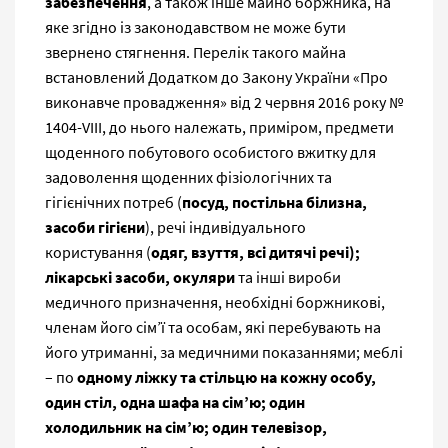
забезпечення
, а також інше майно боржника, на
яке згідно із законодавством не може бути
звернено стягнення. Перелік такого майна
встановлений Додатком до Закону України «Про
виконавче провадження» від 2 червня 2016 року №
1404-VIII, до нього належать, приміром, предмети
щоденного побутового особистого вжитку для
задоволення щоденних фізіологічних та
гігієнічних потреб (
посуд, постільна білизна,
засоби гігієни
), речі індивідуального
користування (
одяг, взуття, всі дитячі речі);
лікарські засоби, окуляри
та інші вироби
медичного призначення, необхідні боржникові,
членам його сім’ї та особам, які перебувають на
його утриманні, за медичними показаннями; меблі
– по
одному ліжку та стільцю на кожну особу,
один стіл, одна шафа на сім’ю; один
холодильник на сім’ю; один телевізор,