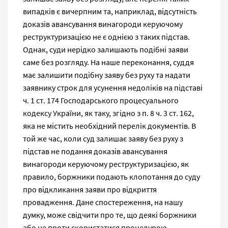
випадків є вичерпним та, наприклад, відсутність
доказів авансування винагороди керуючому
реструктуризацією не є однією з таких підстав.
Однак, суди нерідко залишають подібні заяви
саме без розгляду. На наше переконання, суддя
має залишити подібну заяву без руху та надати
заявнику строк для усунення недоліків на підставі
ч. 1 ст. 174 Господарського процесуального
кодексу України, як таку, згідно з п. 8 ч. 3 ст. 162,
яка не містить необхідний перелік документів. В
той же час, коли суд залишає заяву без руху з
підстав не подання доказів авансування
винагороди керуючому реструктуризацією, як
правило, боржники подають клопотання до суду
про відкликання заяви про відкриття
провадження. Дане спостереження, на нашу
думку, може свідчити про те, що деякі боржники
або не проти скористатися процедурою,