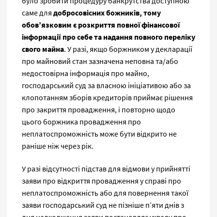
було зробити процедуру банкрутства доступною
саме для
добросовісних божників, тому
обов’язковим є розкриття повної фінансової
інформації про себе та надання повного переліку
свого майна
. У разі, якщо боржником у декларації
про майновий стан зазначена неповна та/або
недостовірна інформація про майно,
господарський суд за власною ініціативою або за
клопотанням зборів кредиторів приймає рішення
про закриття провадження, і повторно щодо
цього боржника провадження про
неплатоспроможність може бути відкрито не
раніше ніж через рік.
У разі відсутності підстав для відмови у прийнятті
заяви про відкриття провадження у справі про
неплатоспроможність або для повернення такої
заяви господарський суд не пізніше п’яти днів з