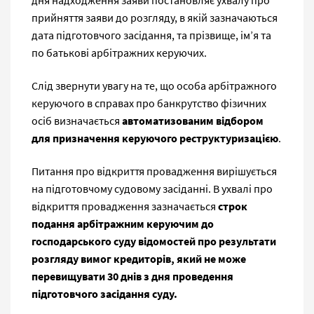
дня надходження заяви постановляє ухвалу про
прийняття заяви до розгляду, в якій зазначаються
дата підготовчого засідання, та прізвище, ім’я та
по батькові арбітражних керуючих.
Слід звернути увагу на те, що особа арбітражного
керуючого в справах про банкрутство фізичних
осіб визначається
автоматизованим відбором
для призначення керуючого реструктуризацією
.
Питання про відкриття провадження вирішується
на підготовчому судовому засіданні. В ухвалі про
відкриття провадження зазначається
строк
подання арбітражним керуючим до
господарського суду відомостей про результати
розгляду вимог кредиторів, який не може
перевищувати 30 днів з дня проведення
підготовчого засідання суду.