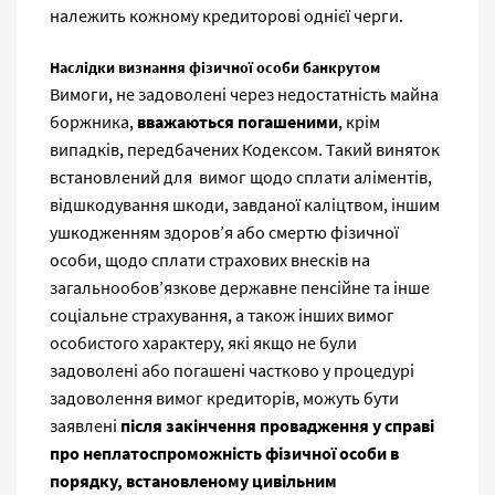
належить кожному кредиторові однієї черги.
Наслідки визнання фізичної особи банкрутом
Вимоги, не задоволені через недостатність майна
боржника,
вважаються погашеними
, крім
випадків, передбачених Кодексом. Такий виняток
встановлений для вимог щодо сплати аліментів,
відшкодування шкоди, завданої каліцтвом, іншим
ушкодженням здоров’я або смертю фізичної
особи, щодо сплати страхових внесків на
загальнообов’язкове державне пенсійне та інше
соціальне страхування, а також інших вимог
особистого характеру, які якщо не були
задоволені або погашені частково у процедурі
задоволення вимог кредиторів, можуть бути
заявлені
після закінчення провадження у справі
про неплатоспроможність фізичної особи в
порядку, встановленому цивільним