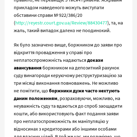
прикладом наведеного можуть виступати
обставини справи № 922/386/20
(
http://reyestr.court.gov.ua/Review/88430477
), та, на
жаль, такий випадок далеко не поодинокий.
Як було зазначено вище, боржником до заяви про
відкриття провадження у справі про
неплатоспроможність надаються
докази
авансування
боржником на депозитний рахунок
суду винагороди керуючому реструктуризацією за
три місяці виконання повноважень. Не можливо
не помітити, що
боржники дуже часто нехтують
даним положенням
, розраховуючи, можливо, на
неуважність суду та вдаються до спроб заощадити
кошти, або використовують факт подання заяви
про неплатоспроможність як маніпуляцію у
відносинах з кредиторами або іншими особами
для власних цілей. В той же час, ми розуміємо, що