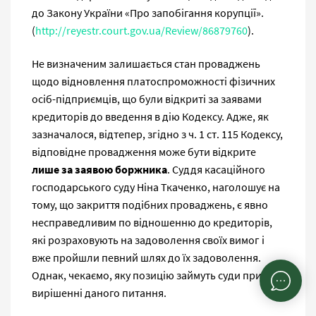
до Закону України «Про запобігання корупції».
(
http://reyestr.court.gov.ua/Review/86879760
).
Не визначеним залишається стан проваджень
щодо відновлення платоспроможності фізичних
осіб-підприємців, що були відкриті за заявами
кредиторів до введення в дію Кодексу. Адже, як
зазначалося, відтепер, згідно з ч. 1 ст. 115 Кодексу,
відповідне провадження може бути відкрите
лише за заявою боржника
. Суддя касаційного
господарського суду Ніна Ткаченко, наголошує на
тому, що закриття подібних проваджень, є явно
несправедливим по відношенню до кредиторів,
які розраховують на задоволення своїх вимог і
вже пройшли певний шлях до їх задоволення.
Однак, чекаємо, яку позицію займуть суди при
вирішенні даного питання.