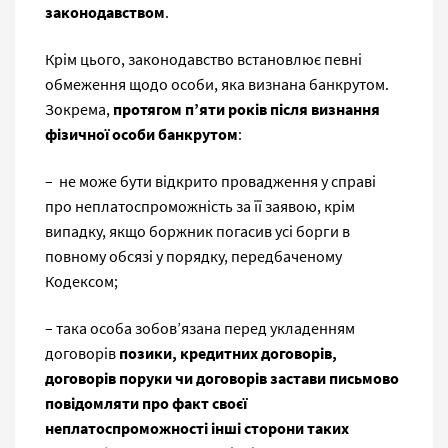
законодавством
.
Крім цього, законодавство встановлює певні
обмеження щодо особи, яка визнана банкрутом.
Зокрема,
протягом п’яти років після визнання
фізичної особи банкрутом
:
– не може бути відкрито провадження у справі
про неплатоспроможність за її заявою, крім
випадку, якщо боржник погасив усі борги в
повному обсязі у порядку, передбаченому
Кодексом;
– така особа зобов’язана перед укладенням
договорів
позики, кредитних договорів,
договорів поруки чи договорів застави письмово
повідомляти про факт своєї
неплатоспроможності інші сторони таких