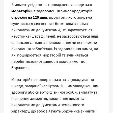
З моменту відкриття провадження вводиться
мораторій
на задоволення вимог кредиторів
строком на 120 днів
, протягом якого зокрема
зупиняється стягнення з боржника за всіма
виконавчими документами, не нараховується
неустойка (штраф, пеня), не застосовуються інші
фінансові санкції за невиконання чи неналежне
виконання зобов’язань із задоволення вимог, на
які поширюється мораторій та зупиняється
перебіг позовної давності щодо вимог до
боржника.
Мораторій не поширюється на відшкодування
шкоди, завданої каліцтвом, іншим ушкодженням
здоров’я або смертю фізичної особи; виплату та
стягнення аліментів; виконання вимог за
виконавчими документами немайнового
характеру, що зобов’язують боржника вчинити