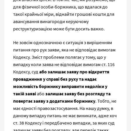
для фізичної особи-боржника, що вдалася до
такої крайньої міри, віднайти грошові кошти для
авансування винагороди керуючому
реструктуризацією може бути досить важко.
Не зовсім однозначною є ситуація з вирішенням
питання про рух заяви, яка не відповідає вимогам
Кодексу. Зміст проблеми полягає у тому, що у
випадку коли заява не відповідає вимогам ст. 116
Кодексу, суд
або залишає заяву про відкриття
провадження у справі без руху та надає
можливість боржнику виправити недоліки у
такій заяві
або
залишає заяву без розгляду та
повертає заяву з додатками боржнику
. Тобто, не
має єдності правозастосування. На нашу думку, в
даному випадку питань не має виникати, адже хоч
ст. 38 Кодексу і передбачено випадки, за яких суд
залишає заяву без розгляду, але перелік таких