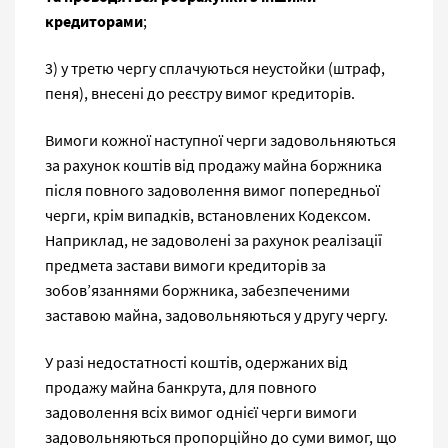
кредиторами
;
3) у третю чергу сплачуються неустойки (штраф,
пеня), внесені до реєстру вимог кредиторів.
Вимоги кожної наступної черги задовольняються
за рахунок коштів від продажу майна боржника
після повного задоволення вимог попередньої
черги, крім випадків, встановлених Кодексом.
Наприклад, не задоволені за рахунок реалізації
предмета застави вимоги кредиторів за
зобов’язаннями боржника, забезпеченими
заставою майна, задовольняються у другу чергу.
У разі недостатності коштів, одержаних від
продажу майна банкрута, для повного
задоволення всіх вимог однієї черги вимоги
задовольняються пропорційно до суми вимог, що