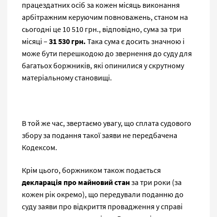
працездатних осіб за кожен місяць виконання
арбітражним керуючим повноважень, станом на
сьогодні це 10 510 грн., відповідно, сума за три
місяці –
31 530 грн.
Така сума є досить значною і
може бути перешкодою до звернення до суду для
багатьох боржників, які опинилися у скрутному
матеріальному становищі.
В той же час, звертаємо увагу, що сплата судового
збору за подання такої заяви не передбачена
Кодексом.
Крім цього, боржником також подається
декларація про майновий стан
за три роки (за
кожен рік окремо), що передували поданню до
суду заяви про відкриття провадження у справі