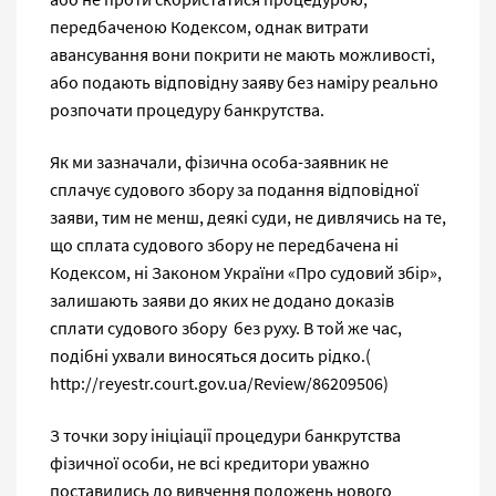
передбаченою Кодексом, однак витрати
авансування вони покрити не мають можливості,
або подають відповідну заяву без наміру реально
розпочати процедуру банкрутства.
Як ми зазначали, фізична особа-заявник не
сплачує судового збору за подання відповідної
заяви, тим не менш, деякі суди, не дивлячись на те,
що сплата судового збору не передбачена ні
Кодексом, ні Законом України «Про судовий збір»,
залишають заяви до яких не додано доказів
сплати судового збору без руху. В той же час,
подібні ухвали виносяться досить рідко.(
http://reyestr.court.gov.ua/Review/86209506)
З точки зору ініціації процедури банкрутства
фізичної особи, не всі кредитори уважно
поставились до вивчення положень нового