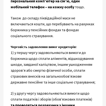
персональний комп’ютер на сім’ю, один
мобільний телефон – на кожну особу
тощо.
Також до складу ліквідаційної маси не
включаються кошти, що перебувають на рахунках
боржника у пенсійних фондах та фондах
соціального страхування.
Черговість задоволення вимог кредиторів:
1) у першу чергу задовольняються вимоги до
боржника щодо сплати аліментів, відшкодування
шкоди, завданої каліцтвом, іншим ушкодженням
здоров’я або смертю фізичної особи, сплати
страхових внесків на загальнообов’язкове
державне пенсійне та інше соціальне страхування;
2) у другу чергу задовольняються вимоги щодо
сплати податків і зборів (обов’язкових платежів)
та проводяться розрахунки з іншими