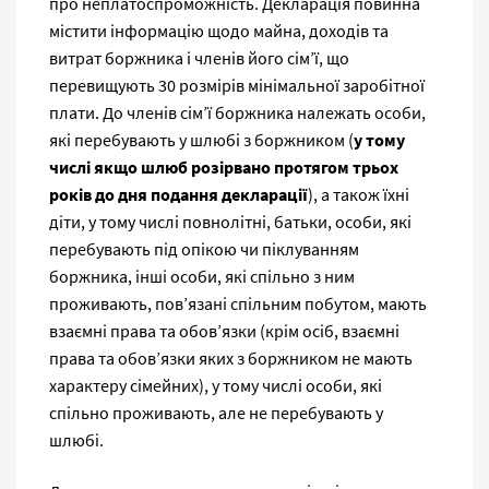
про неплатоспроможність. Декларація повинна
містити інформацію щодо майна, доходів та
витрат боржника і членів його сім’ї, що
перевищують 30 розмірів мінімальної заробітної
плати. До членів сім’ї боржника належать особи,
які перебувають у шлюбі з боржником (
у тому
числі якщо шлюб розірвано протягом трьох
років до дня подання декларації
), а також їхні
діти, у тому числі повнолітні, батьки, особи, які
перебувають під опікою чи піклуванням
боржника, інші особи, які спільно з ним
проживають, пов’язані спільним побутом, мають
взаємні права та обов’язки (крім осіб, взаємні
права та обов’язки яких з боржником не мають
характеру сімейних), у тому числі особи, які
спільно проживають, але не перебувають у
шлюбі.