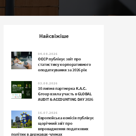
Найсвіжіше
04.08.2026
ОЕСР публікує звіт про
статистику корпоративного
оподаткування за 2026 рік
03.08.2026
10 липня партнерка K.A.C.
Group взяла участь в GLOBAL
AUDIT & ACCOUNTING DAY 2026
16.07.2026
Європейська комісія публікує
щорічний звіт про
впровадження податкових
політик в державах-членах