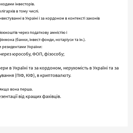
ходами інвесторів.
лігархів в тому числі.
вестуванні в Україні і за кордоном в контексті законів
єюкоштів через податкову амністію і
мона (банки, інвест-фонди, нотаріуси та ін.).
и резидентами України:
 через юрособу, ФОП, фізособу;
ери в Україні та за кордоном, нерухомість в Україні та за
вання (ПІФ, КІФ), в криптовалюту.
 якщо вона перша.
зентації від кращих фахівців.