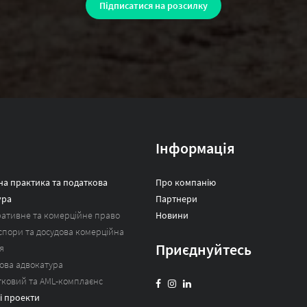
Інформація
а практика та податкова
Про компанію
ура
Партнери
ативне та комерційне право
Новини
 спори та досудова комерційна
Приєднуйтесь
я
ова адвокатура
тковий та AML-комплаєнс
і проекти