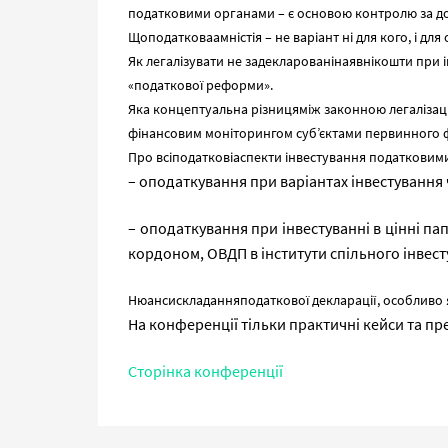
податковими органами – є основою контролю за до
Щоподатковаамністія – не варіант ні для кого, і для о
Як легалізувати не задекларованінаявнікошти при ін
«податкової реформи».
Яка концептуальна різницяміж законною легалізаці
фінансовим моніторингом суб’єктами первинного фін
Про всіподатковіаспекти інвестування податковим
– оподаткування при варіантах інвестування
– оподаткування при інвестуванні в цінні пап
кордоном, ОВДП в інститути спільного інвесту
Нюансискладанняподаткової декларації, особливо
На конференції тільки практичні кейси та пре
Сторінка конференції