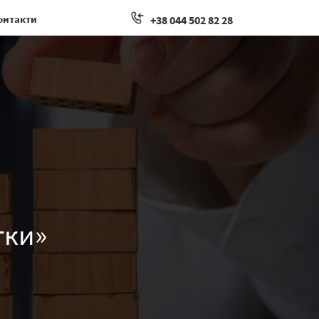
онтакти
+38 044 502 82 28
тки»