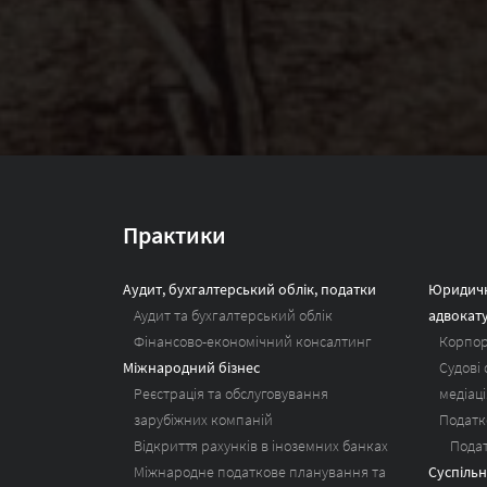
Практики
Аудит, бухгалтерський облік, податки
Юридичн
Аудит та бухгалтерський облік
адвокат
Фінансово-економічний консалтинг
Корпор
Міжнародний бізнес
Судові
Реєстрація та обслуговування
медіаці
зарубіжних компаній
Податк
Відкриття рахунків в іноземних банках
Пода
Міжнародне податкове планування та
Суспільн