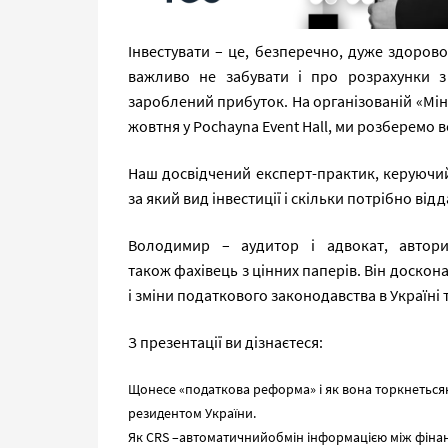
Інвестувати – це, безперечно, дуже здорово
важливо не забувати і про розрахунки з
зароблений прибуток. На організованій «Мін
жовтня у Pochayna Event Hall, ми розберемо в
Наш досвідчений експерт-практик, керуючи
за який вид інвестиції і скільки потрібно від
Володимир – аудитор і адвокат, автори
також фахівець з цінних паперів. Він доскон
і зміни податкового законодавства в Україні т
З презентації ви дізнаєтеся:
Щонесе «податкова реформа» і як вона торкнетьсяк
резидентом України.
Як CRS –автоматичнийобмін інформацією між фінансо