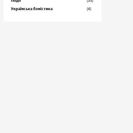
Події
(35)
Українська боністика
(4)