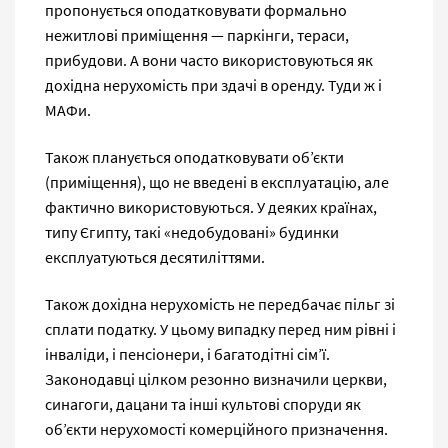
пропонується оподатковувати формально
нежитлові приміщення — паркінги, тераси,
прибудови. А вони часто використовуються як
дохідна нерухомість при здачі в оренду. Туди ж і
МАФи.
Також планується оподатковувати об’єкти
(приміщення), що не введені в експлуатацію, але
фактично використовуються. У деяких країнах,
типу Єгипту, такі «недобудовані» будинки
експлуатуються десятиліттями.
Також дохідна нерухомість не передбачає пільг зі
сплати податку. У цьому випадку перед ним рівні і
інваліди, і пенсіонери, і багатодітні сім’ї.
Законодавці цілком резонно визначили церкви,
синагоги, дацани та інші культові споруди як
об’єкти нерухомості комерційного призначення.