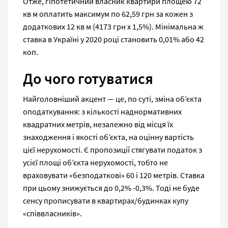
Отже, гіпотетичний власник квартири площею 72
кв м оплатить максимум по 62,59 грн за кожен з
додаткових 12 кв м (4173 грн х 1,5%). Мінімальна ж
ставка в Україні у 2020 році становить 0,01% або 42
коп.
До чого готуватися
Найголовніший акцент — це, по суті, зміна об’єкта
оподаткування: з кількості наднормативних
квадратних метрів, незалежно від місця їх
знаходження і якості об’єкта, на оцінну вартість
цієї нерухомості. Є пропозиції стягувати податок з
усієї площі об’єкта нерухомості, тобто не
враховувати «безподаткові» 60 і 120 метрів. Ставка
при цьому знижується до 0,2% -0,3%. Тоді не буде
сенсу прописувати в квартирах/будинках купу
«співвласників».