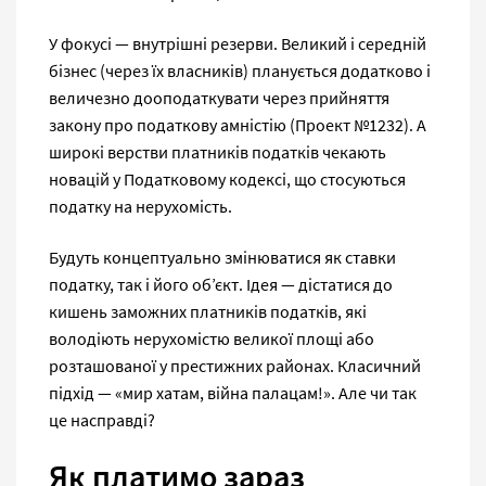
У фокусі — внутрішні резерви. Великий і середній
бізнес (через їх власників) планується додатково і
величезно дооподаткувати через прийняття
закону про податкову амністію (Проект №1232). А
широкі верстви платників податків чекають
новацій у Податковому кодексі, що стосуються
податку на нерухомість.
Будуть концептуально змінюватися як ставки
податку, так і його об’єкт. Ідея — дістатися до
кишень заможних платників податків, які
володіють нерухомістю великої площі або
розташованої у престижних районах. Класичний
підхід — «мир хатам, війна палацам!». Але чи так
це насправді?
Як платимо зараз