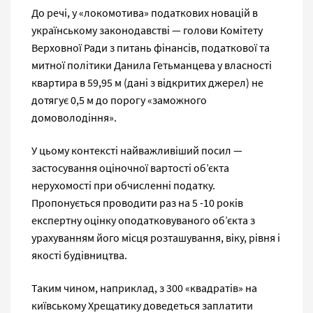
До речі, у «локомотива» податкових новацій в
українському законодавстві — голови Комітету
Верховної Ради з питань фінансів, податкової та
митної політики Данила Гетьманцева у власності
квартира в 59,95 м (дані з відкритих джерел) не
дотягує 0,5 м до порогу «заможного
домоволодіння».
У цьому контексті найважливіший посил —
застосування оціночної вартості об’єкта
нерухомості при обчисленні податку.
Пропонується проводити раз на 5 -10 років
експертну оцінку оподатковуваного об’єкта з
урахуванням його місця розташування, віку, рівня і
якості будівництва.
Таким чином, наприклад, з 300 «квадратів» на
київському Хрещатику доведеться заплатити