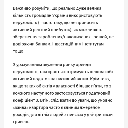
Важливо розуміти, що реально дуже велика
кількість громадян України використовують
нерухомість (і часто таку, що не приносить
активний рентний прибуток), як можливість
збереження зароблених/накопичених грошей, не
довіряючи банкам, інвестиційним інститутам
тощо.
З урахуванням звуження ринку оренди
нерухомості, такі «рантьє» отримують цілком собі
активний податок на пасивний актив. Крім того,
якщо таких об’єктів у власності більше п’яти, то з
кожного наступного застосовується податковий
коефіцієнт 3. Втім, слід взяти до уваги, що умовно
«зайва» квартира часто є єдиним джерелом
доходів для літніх людей з пенсією у дві-три тисячі
гривень.