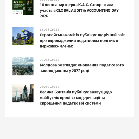
10 липня партнерка K.A.C. Group взяла
участь в GLOBAL AUDIT & ACCOUNTING DAY
2026
16.07.2026
Європейська комісія публікує щорічний звіт
про впровадження податкових політик в
державах-членах
07.07.2026
Молдова розглядає оновлення податкового
законодавства у 2027 році
29.06.2026
Велика Британія публікує заяву щодо
майбутніх кроків з модернізації та
спрощення податкової системи