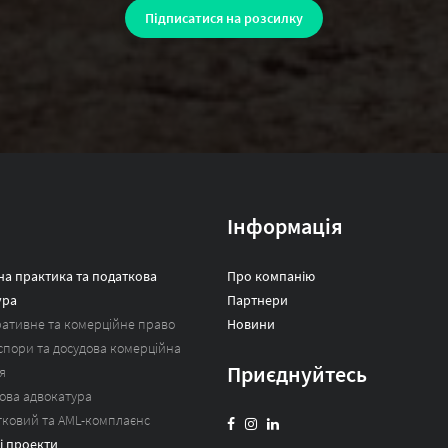
Інформація
а практика та податкова
Про компанію
ура
Партнери
ативне та комерційне право
Новини
 спори та досудова комерційна
Приєднуйтесь
я
ова адвокатура
тковий та AML-комплаєнс
і проекти