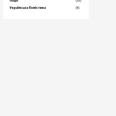
Події
(35)
Українська боністика
(4)