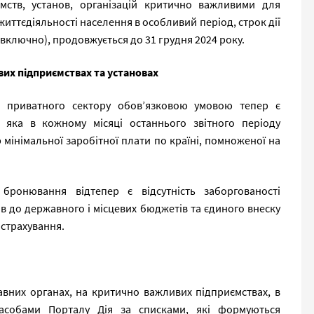
мств, установ, організацій критично важливими для
иттєдіяльності населення в особливий період, строк дії
(включно), продовжується до 31 грудня 2024 року.
их підприємствах та установах
в приватного сектору обов’язковою умовою тепер є
, яка в кожному місяці останнього звітного періоду
 мінімальної заробітної плати по країні, помноженої на
ронювання відтепер є відсутність заборгованості
ів до державного і місцевих бюджетів та єдиного внеску
 страхування.
вних органах, на критично важливих підприємствах, в
 засобами Порталу Дія за списками, які формуються