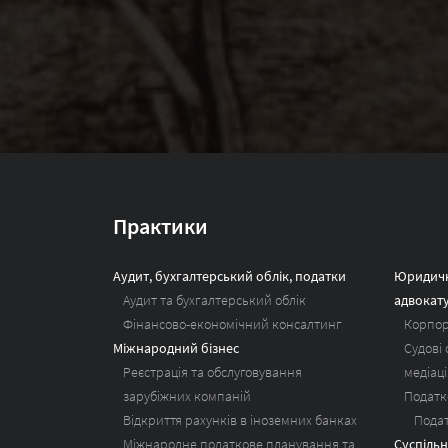
Практики
Аудит, бухгалтерський облік, податки
Юридичн
Аудит та бухгалтерський облік
адвокат
Фінансово-економічний консалтинг
Корпор
Міжнародний бізнес
Судові
Реєстрація та обслуговування
медіаці
зарубіжних компаній
Податк
Відкриття рахунків в іноземних банках
Пода
Міжнародне податкове планування та
Суспільн