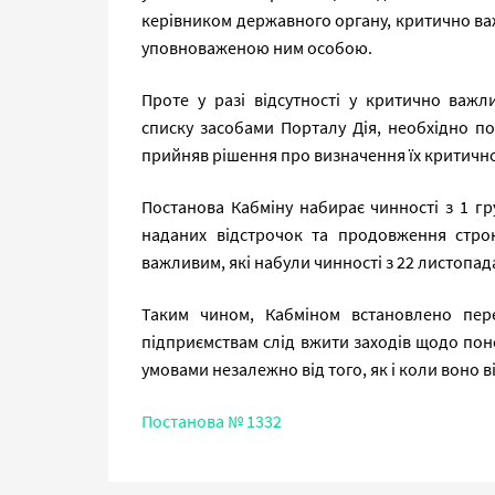
керівником державного органу, критично ва
уповноваженою ним особою.
Проте у разі відсутності у критично важл
списку засобами Порталу Дія, необхідно п
прийняв рішення про визначення їх критичн
Постанова Кабміну набирає чинності з 1 г
наданих відстрочок та продовження стро
важливим, які набули чинності з 22 листопада
Таким чином, Кабміном встановлено пер
підприємствам слід вжити заходів щодо пон
умовами незалежно від того, як і коли воно в
Постанова № 1332