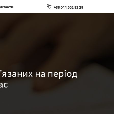
онтакти
+38 044 502 82 28
язаних на період
ас