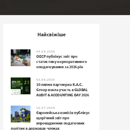
Найсвіжіше
04.08.2026
ОЕСР публікує звіт про
статистику корпоративного
оподаткування за 2026 рік
03.08.2026
10 липня партнерка K.A.C.
Group взяла участь в GLOBAL
AUDIT & ACCOUNTING DAY 2026
16.07.2026
Європейська комісія публікує
щорічний звіт про
впровадження податкових
політик в державах-членах