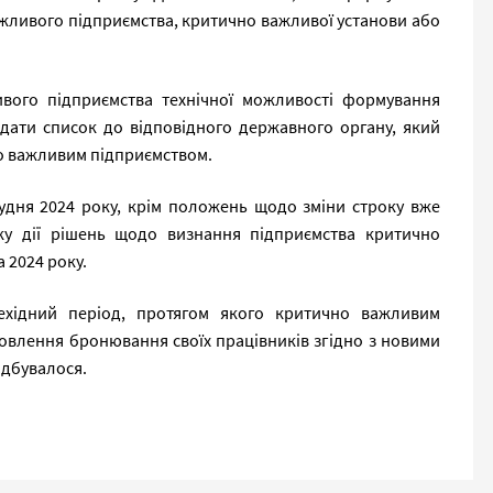
жливого підприємства, критично важливої установи або
ивого підприємства технічної можливості формування
одати список до відповідного державного органу, який
о важливим підприємством.
рудня 2024 року, крім положень щодо зміни строку вже
ку дії рішень щодо визнання підприємства критично
 2024 року.
ехідний період, протягом якого критично важливим
овлення бронювання своїх працівників згідно з новими
ідбувалося.