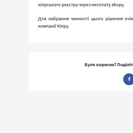
кіпрського реєстру через несплату збору.
Для набрання чинності цього рішення очік
компанії Кіпру.
Було корисно? Поділіт