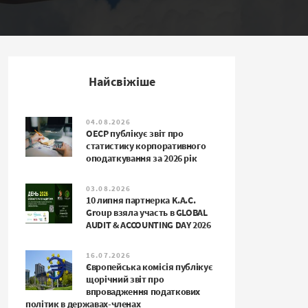
Найсвіжіше
04.08.2026
ОЕСР публікує звіт про
статистику корпоративного
оподаткування за 2026 рік
03.08.2026
10 липня партнерка K.A.C.
Group взяла участь в GLOBAL
AUDIT & ACCOUNTING DAY 2026
16.07.2026
Європейська комісія публікує
щорічний звіт про
впровадження податкових
політик в державах-членах