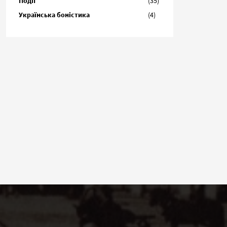
Події
(35)
Українська боністика
(4)