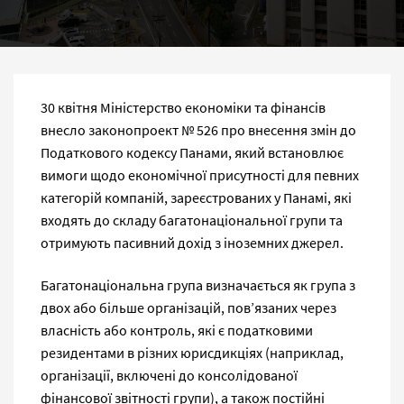
30 квітня Міністерство економіки та фінансів
внесло законопроект № 526 про внесення змін до
Податкового кодексу Панами, який встановлює
вимоги щодо економічної присутності для певних
категорій компаній, зареєстрованих у Панамі, які
входять до складу багатонаціональної групи та
отримують пасивний дохід з іноземних джерел.
Багатонаціональна група визначається як група з
двох або більше організацій, пов’язаних через
власність або контроль, які є податковими
резидентами в різних юрисдикціях (наприклад,
організації, включені до консолідованої
фінансової звітності групи), а також постійні