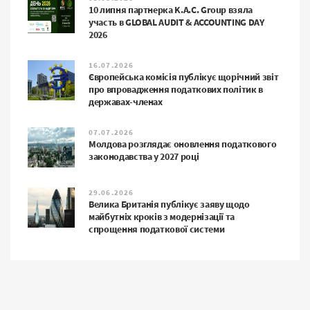
10 липня партнерка K.A.C. Group взяла
участь в GLOBAL AUDIT & ACCOUNTING DAY
2026
16.07.2026
Європейська комісія публікує щорічний звіт
про впровадження податкових політик в
державах-членах
07.07.2026
Молдова розглядає оновлення податкового
законодавства у 2027 році
29.06.2026
Велика Британія публікує заяву щодо
майбутніх кроків з модернізації та
спрощення податкової системи