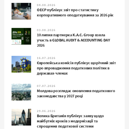
04.08.2026
ОЕСР публікує звіт про статистику
корпоративного оподаткування за 2026 рік
03.08.2026
10 липня партнерка K.A.C. Group взяла
участь в GLOBAL AUDIT & ACCOUNTING DAY
2026
16.07.2026
Європейська комісія публікує щорічний звіт
про впровадження податкових політик в
державах-членах
07.07.2026
Молдова розглядає оновлення податкового
законодавства у 2027 році
29.06.2026
Велика Британія публікує заяву щодо
майбутніх кроків з модернізації та
спрощення податкової системи