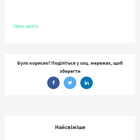
Прес-реліз
Було корисно? Поділіться у соц. мережах, щоб
зберегти
Найсвіжіше