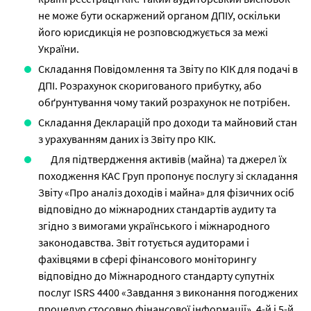
не може бути оскаржений органом ДПІУ, оскільки
його юрисдикція не розповсюджується за межі
України.
Складання Повідомлення та Звіту по КІК для подачі в
ДПІ. Розрахунок скоригованого прибутку, або
обґрунтування чому такий розрахунок не потрібен.
Складання Декларацій про доходи та майновий стан
з урахуванням даних із Звіту про КІК.
Для підтвердження активів (майна) та джерел їх
походження КАС Груп пропонує послугу зі складання
Звіту «Про аналіз доходів і майна» для фізичних осіб
відповідно до міжнародних стандартів аудиту та
згідно з вимогами українського і міжнародного
законодавства.
Звіт готується аудиторами і
фахівцями в сфері фінансового моніторингу
відповідно до Міжнародного стандарту супутніх
послуг ISRS 4400 «Завдання з виконання погоджених
процедур стосовно фінансової інформації», 4-й і 5-й