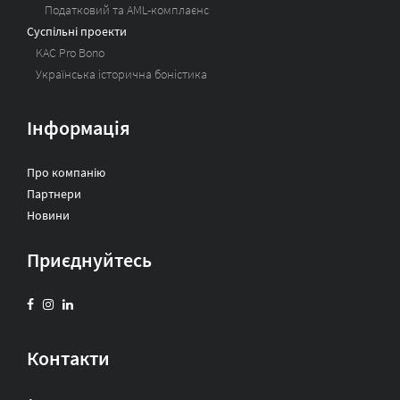
Податковий та AML-комплаєнс
Суспільні проекти
KAC Pro Bono
Українська історична боністика
Інформація
Про компанію
Партнери
Новини
Приєднуйтесь
Контакти