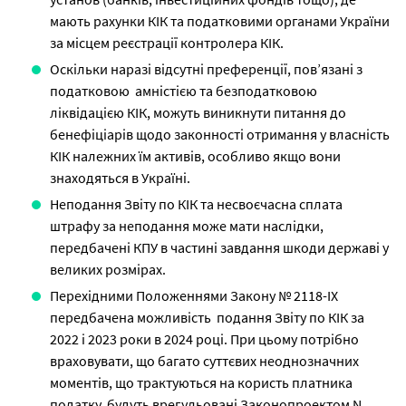
мають рахунки КІК та податковими органами України
за місцем реєстрації контролера КІК.
Оскільки наразі відсутні преференції, пов’язані з
податковою амністією та безподатковою
ліквідацією КІК, можуть виникнути питання до
бенефіціарів щодо законності отримання у власність
КІК належних їм активів, особливо якщо вони
знаходяться в Україні.
Неподання Звіту по КІК та несвоєчасна сплата
штрафу за неподання може мати наслідки,
передбачені КПУ в частині завдання шкоди державі у
великих розмірах.
Перехідними Положеннями Закону № 2118-IX
передбачена можливість подання Звіту по КІК за
2022 і 2023 роки в 2024 році. При цьому потрібно
враховувати, що багато суттєвих неоднозначних
моментів, що трактуються на користь платника
податку, будуть врегульовані Законопроектом N