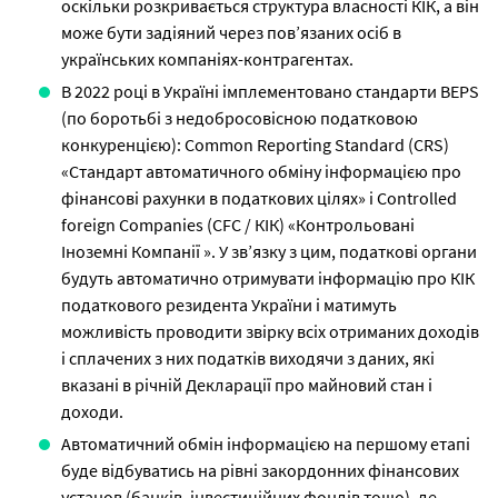
оскільки розкривається структура власності КІК, а він
може бути задіяний через пов’язаних осіб в
українських компаніях-контрагентах.
В 2022 році в Україні імплементовано стандарти BEPS
(по боротьбі з недобросовісною податковою
конкуренцією): Common Reporting Standard (CRS)
«Стандарт автоматичного обміну інформацією про
фінансові рахунки в податкових цілях» і Controlled
foreign Companies (CFC / КІК) «Контрольовані
Іноземні Компанії ». У зв’язку з цим, податкові органи
будуть автоматично отримувати інформацію про КІК
податкового резидента України і матимуть
можливість проводити звірку всіх отриманих доходів
і сплачених з них податків виходячи з даних, які
вказані в річній Декларації про майновий стан і
доходи.
Автоматичний обмін інформацією на першому етапі
буде відбуватись на рівні закордонних фінансових
установ (банків, інвестиційних фондів тощо), де