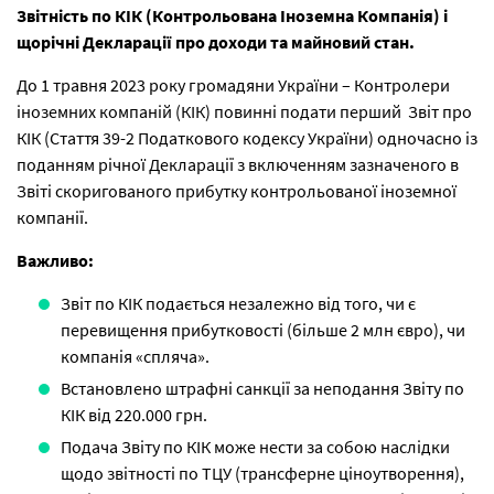
Звітність по КІК (Контрольована Іноземна Компанія) і
щорічні Декларації про доходи та майновий стан.
До 1 травня 2023 року громадяни України – Контролери
іноземних компаній (КІК) повинні подати перший Звіт про
КІК (Стаття 39-2 Податкового кодексу України) одночасно із
поданням річної Декларації з включенням зазначеного в
Звіті скоригованого прибутку контрольованої іноземної
компанії.
Важливо:
Звіт по КІК подається незалежно від того, чи є
перевищення прибутковості (більше 2 млн євро), чи
компанія «спляча».
Встановлено штрафні санкції за неподання Звіту по
КІК від 220.000 грн.
Подача Звіту по КІК може нести за собою наслідки
щодо звітності по ТЦУ (трансферне ціноутворення),