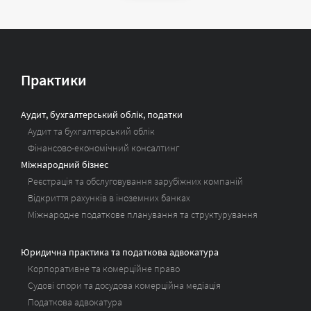
Практики
Аудит, бухгалтерський облік, податки
Аудит та бухгалтерський облік
Фінансово-економічний консалтинг
Міжнародний бізнес
Реєстрація та обслуговування зарубіжних компаній
Відкриття рахунків в іноземних банках
Міжнародне податкове планування та структурування
Юридична практика та податкова адвокатура
Корпоративне та комерційне право
Судові спори та досудова комерційна медіація
Податкова адвокатура