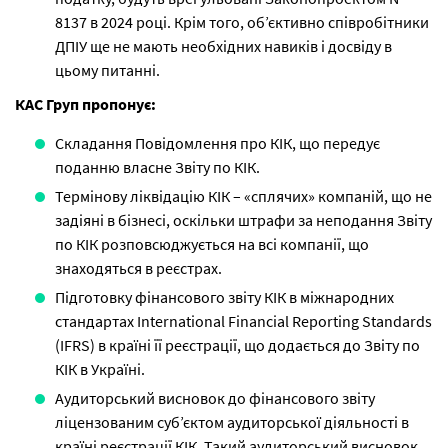
8137 в 2024 році. Крім того, об’єктивно співробітники
ДПІУ ще не мають необхідних навиків і досвіду в
цьому питанні.
КАС Груп пропонує:
Складання Повідомлення про КІК, що передує
поданню власне Звіту по КІК.
Термінову ліквідацію КІК – «сплячих» компаній, що не
задіяні в бізнесі, оскільки штрафи за неподання Звіту
по КІК розповсюджується на всі компанії, що
знаходяться в реєстрах.
Підготовку фінансового звіту КІК в міжнародних
стандартах International Financial Reporting Standards
(IFRS) в країні її реєстрації, що додається до Звіту по
КІК в Україні.
Аудиторський висновок до фінансового звіту
ліцензованим суб’єктом аудиторської діяльності в
країні реєстрації КІК. Такий аудиторський висновок