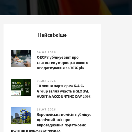
Найсвіжіше
04.08.2026
ОЕСР публікує звіт про
статистику корпоративного
оподаткування за 2026 рік
03.08.2026
10 липня партнерка K.A.C.
Group взяла участь в GLOBAL
AUDIT & ACCOUNTING DAY 2026
16.07.2026
Європейська комісія публікує
щорічний звіт про
впровадження податкових
політик в державах-членах