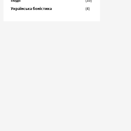
Події
(35)
Українська боністика
(4)