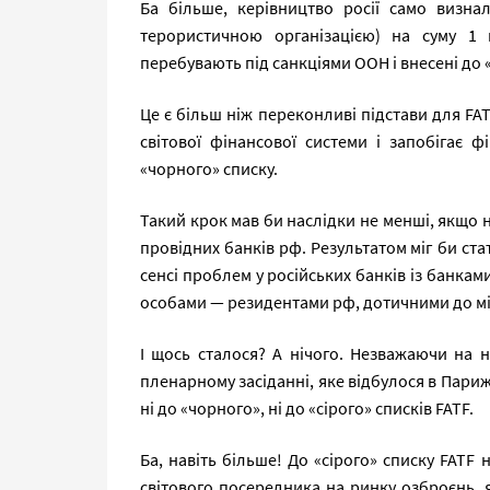
Ба більше, керівництво росії само визна
терористичною організацією) на суму 1
перебувають під санкціями ООН і внесені до 
Це є більш ніж переконливі підстави для FATF
світової фінансової системи і запобігає 
«чорного» списку.
Такий крок мав би наслідки не менші, якщо н
провідних банків рф. Результатом міг би ста
сенсі проблем у російських банків із банка
особами — резидентами рф, дотичними до мі
І щось сталося? А нічого. Незважаючи на на
пленарному засіданні, яке відбулося в Париж
ні до «чорного», ні до «сірого» списків FATF.
Ба, навіть більше! До «сірого» списку FATF
світового посередника на ринку озброєнь, я