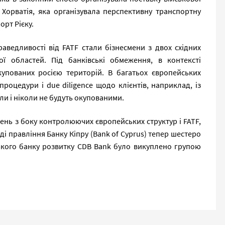
І Хорватія, яка організувала перспективну транспортну
орт Рієку.
аведливості від FATF стали бізнесмени з двох східних
ої областей. Під банківські обмеження, в контексті
купованих росією територій. В багатьох європейських
роцедури і due diligence щодо клієнтів, наприклад, із
ули і ніколи не будуть окупованими.
ень з боку контролюючих європейських структур і FATF,
ладі правління Банку Кіпру (Bank of Cyprus) тепер шестеро
ського банку розвитку CDB Bank було викуплено групою