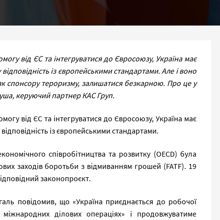
огу від ЄС та інтегруватися до Євросоюзу, Україна має
відповідність із європейськими стандартами. Але і воно
 як спонсору тероризму, залишатися безкарною. Про це у
уша, керуючий партнер КАС Груп.
огу від ЄС та інтегруватися до Євросоюзу, Україна має
 відповідність із європейськими стандартами.
 економічного співробітництва та розвитку (OECD) була
вих заходів боротьби з відмиванням грошей (FATF). 19
 відповідний законопроєкт.
аль повідомив, що «Україна приєднається до робочої
міжнародних ділових операціях» і продовжуватиме