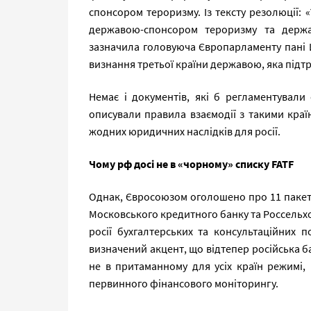
спонсором тероризму. Із тексту резолюції: 
державою-спонсором тероризму та держа
зазначила головуюча Європарламенту пані Й
визнання третьої країни державою, яка підт
Немає і документів, які б регламентували
описували правила взаємодії з такими кра
жодних юридичних наслідків для росії.
Чому рф досі не в «чорному» списку FATF
Однак, Євросоюзом оголошено про 11 пакеті
Московського кредитного банку та Россель
росії бухгалтерських та консультаційних по
визначений акцент, що відтепер російська б
не в притаманному для усіх країн режимі, 
первинного фінансового моніторингу.