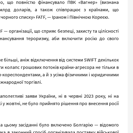
ло, що повністю фінансувало ПВК «Вагнер» (визнана
 млрд доларів, а також співпрацює з країнами, що
«чорного списку» FATF, — Іраном і Північною Кореєю.
 — організації, що сприяє безпеці, захисту та цілісності
фінансування тероризму, аби включити росію до свого
е більші, аніж відключення від системи SWIFT декількох
ти колапс грошових потоків країни-агресора не тільки в
ми-кореспондентами, а й з усіма фізичними і юридичними
жнародної торгівлі.
полегливі заяви України, ні в червні 2023 року, ні на
і у жовтні, не було прийнято рішення про внесення росії
 на цьому засіданні було включено Болгарію — відомого
ка в законний спосіб організувала поставку військової