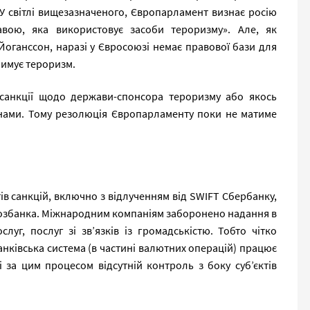
«У світлі вищезазначеного, Європарламент визнає росію
вою, яка використовує засоби тероризму». Але, як
оганссон, наразі у Євросоюзі немає правової бази для
римує тероризм.
 санкції щодо держави-спонсора тероризму або якось
їнами. Тому резолюція Європарламенту поки не матиме
в санкцій, включно з відлученням від SWIFT Сбербанку,
хозбанка. Міжнародним компаніям заборонено надання в
слуг, послуг зі зв’язків із громадськістю. Тобто чітко
анківська система (в частині валютних операцій) працює
і за цим процесом відсутній контроль з боку суб’єктів