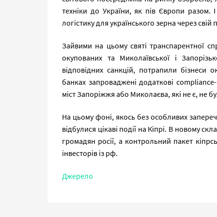
техніки до України, як пів Європи разом. 
логістику для українського зерна через свій п
Зайвими на цьому святі транспарентної спр
окупованих та Миколаївської і Запорізьк
відповідних санкцій, потрапили бізнеси о
банках запроваджені додаткові compliance-п
міст Запоріжжя або Миколаєва, які не є, не б
На цьому фоні, якось без особливих запереч
відбулися цікаві події на Кіпрі. В новому ск
громадян росії, а контрольний пакет кіпр
інвесторів із рф.
Джерело