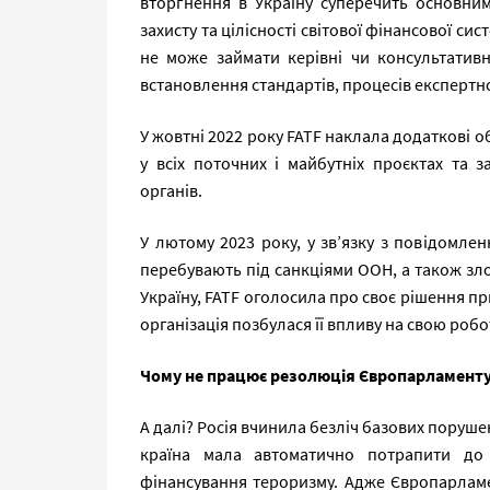
вторгнення в Україну суперечить основни
захисту та цілісності світової фінансової си
не може займати керівні чи консультативн
встановлення стандартів, процесів експертної
У жовтні 2022 року FATF наклала додаткові о
у всіх поточних і майбутніх проєктах та за
органів.
У лютому 2023 року, у зв’язку з повідомл
перебувають під санкціями ООН, а також з
Україну, FATF оголосила про своє рішення п
організація позбулася її впливу на свою робо
Чому не працює резолюція Європарламенту
А далі? Росія вчинила безліч базових поруше
країна мала автоматично потрапити до
фінансування тероризму. Адже Європарлам