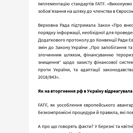
імплементацію стандартів FATF. «Виконуєм
зобов’язання на шляху до членства в Євросою
Верховна Рада підтримала Закон «Про внес
порядку інформації, необхідної для провед
Додаткового протоколу до Конвенції Ради Є
змін до Закону України „Про запобігання та
злочинним шляхом, фінансуванню терориз
знищення“ щодо захисту фінансової систем
проти України, та адаптації законодавст
2018/843».
Як на вторгнення рф в Україну відреагувала
FATF, як уособлення європейського аванга
безкомпромісні процедури й правила, які пови
А про що говорять факти? У березні та квітні