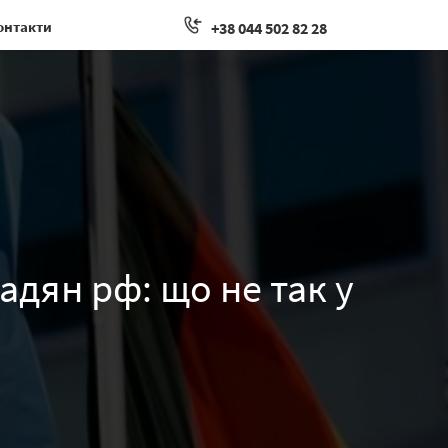
онтакти
+38 044 502 82 28
адян рф: що не так у