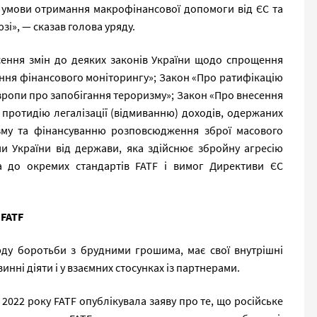
о умови отримання макрофінансової допомоги від ЄС та
зі», — сказав голова уряду.
ення змін до деяких законів України щодо спрощення
ення фінансового моніторингу»; Закон «Про ратифікацію
вропи про запобігання тероризму»; Закон «Про внесення
 протидію легалізації (відмиванню) доходів, одержаних
му та фінансуванню розповсюдження зброї масового
и України від держави, яка здійснює збройну агресію
ва до окремих стандартів FATF і вимог Директиви ЄС
 FATF
рду боротьби з брудними грошима, має свої внутрішні
нні діяти і у взаємних стосунках із партнерами.
 2022 року FATF опублікувала заяву про те, що російське