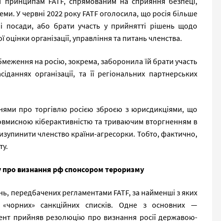
м принципам FATF, спрямованим на сприяння безпеці,
стеми. У червні 2022 року FATF оголосила, що росія більше
і посади, або брати участь у прийнятті рішень щодо
 оцінки організації, управління та питань членства.
бмеження на росію, зокрема, заборонила їй брати участь
сіданнях організації, та її регіональних партнерських
еннями про торгівлю росією зброєю з юрисдикціями, що
ловмисною кіберактивністю та триваючим вторгненням в
ризупинити членство країни-агресорки. Тобто, фактично,
ту.
 про визнання рф спонсором тероризму
нь, передбачених регламентами FATF, за найменші з яких
 «чорних» санкційних списків. Одне з основних —
ент прийняв резолюцію про визнання росії державою-