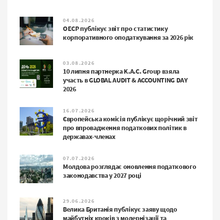
04.08.2026
ОЕСР публікує звіт про статистику
корпоративного оподаткування за 2026 рік
03.08.2026
10 липня партнерка K.A.C. Group взяла
участь в GLOBAL AUDIT & ACCOUNTING DAY
2026
16.07.2026
Європейська комісія публікує щорічний звіт
про впровадження податкових політик в
державах-членах
07.07.2026
Молдова розглядає оновлення податкового
законодавства у 2027 році
29.06.2026
Велика Британія публікує заяву щодо
майбутніх кроків з модернізації та