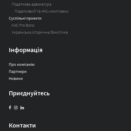
Податкова адвокатура
Податковий та AML-комплаєнс
Суспільні проекти
KAC Pro Bono
Українська історична боністика
Інформація
Про компанію
Партнери
Новини
Приєднуйтесь
Контакти