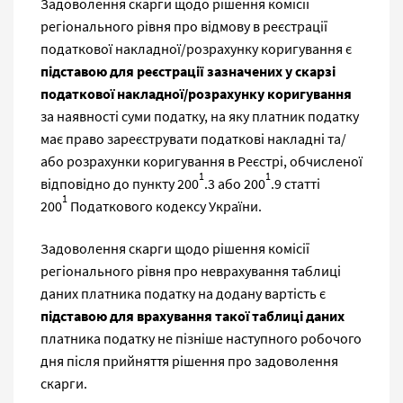
Задоволення скарги щодо рішення комісії
регіонального рівня про відмову в реєстрації
податкової накладної/розрахунку коригування є
підставою для реєстрації зазначених у скарзі
податкової накладної/розрахунку коригування
за наявності суми податку, на яку платник податку
має право зареєструвати податкові накладні та/
або розрахунки коригування в Реєстрі, обчисленої
1
1
відповідно до пункту 200
.3 або 200
.9 статті
1
200
Податкового кодексу України.
Задоволення скарги щодо рішення комісії
регіонального рівня про неврахування таблиці
даних платника податку на додану вартість є
підставою для врахування такої таблиці даних
платника податку не пізніше наступного робочого
дня після прийняття рішення про задоволення
скарги.