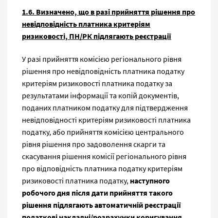
1.6. Визначено, що в разі прийняття рішення про
невідповідність платника критеріям
ризиковості, ПН/РК підлягають реєстрації
У разі прийняття комісією регіонального рівня
рішення про невідповідність платника податку
критеріям ризиковості платника податку за
результатами інформації та копій документів,
поданих платником податку для підтвердження
невідповідності критеріям ризиковості платника
податку, або прийняття комісією центрального
рівня рішення про задоволення скарги та
скасування рішення комісії регіонального рівня
про відповідність платника податку критеріям
ризиковості платника податку,
наступного
робочого дня після дати прийняття такого
рішення підлягають автоматичній реєстрації
податкові накладні/розрахунки коригування,