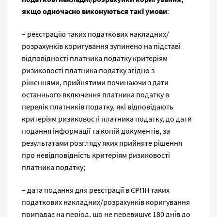
якщо одночасно виконуються такі умови
:
– реєстрацію таких податкових накладних/
розрахунків коригування зупинено на підставі
відповідності платника податку критеріям
ризиковості платника податку згідно з
рішеннями, прийнятими починаючи з дати
останнього включення платника податку в
перелік платників податку, які відповідають
критеріям ризиковості платника податку, до дати
подання інформації та копій документів, за
результатами розгляду яких прийняте рішення
про невідповідність критеріям ризиковості
платника податку;
– дата подання для реєстрації в ЄРПН таких
податкових накладних/розрахунків коригування
припадає на період, що не перевищує 180 днів до