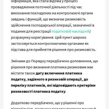
інформація, яка стала відома у процесі
провадження поточної діяльності під час
виконання покладених на контролюючі органи
завдань і функцій, що визначає ризиковість
здійснення господарської операції, зазначеної в
поданих для реєстрації
податковій накладній
/
розрахунку коригування. Цей пункт широко
застосовується контролюючими органами як
підстава для прийняття рішення про ризиковість.
Змінами до Порядку передбачено доповнення, що
рішення про визнання платника ризиковим має
містити також
дату включення платника
податку, задіяного в ризиковій операції, до
переліку платників, які відповідають критеріям
ризиковості платника податку
.
Додатково передбачено, що у рішенні про
відповідність платника податку вимогам пункту 8