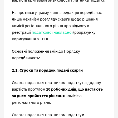
вартість критеріям ризиковості платника податку.
На противагу цьому, чинна редакція передбачає
лише механізм розгляду скарги щодо рішення
комісії регіонального рівня про відмову в
реєстрації
податкової накладної
/розрахунку
коригування в ЄРПН.
Основні положення змін до Порядку
передбачають:
2.1. Строки та порядок подачі скарги
Скарга подається платником податку на додану
вартість протягом
10 робочих днів, що настають
за днем прийняття рішення
комісією
регіонального рівня.
Скарга подається платником податку
в