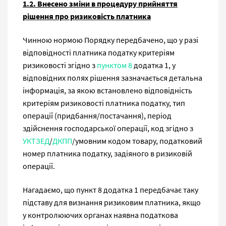
1.2. Внесено зміни в процедуру прийняття
рішення про ризиковість платника
Чинною нормою Порядку передбачено, що у разі
відповідності платника податку критеріям
ризиковості згідно з
пунктом 8
додатка 1, у
відповідних полях рішення зазначається детальна
інформація, за якою встановлено відповідність
критеріям ризиковості платника податку, тип
операції (придбання/постачання), період
здійснення господарської операції, код згідно з
УКТЗЕД
/
ДКПП
/умовним кодом товару, податковий
номер платника податку, задіяного в ризиковій
операції.
Нагадаємо, що пункт 8 додатка 1 передбачає таку
підставу для визнання ризиковим платника, якщо
у контролюючих органах наявна податкова