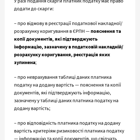
У разі подання скарги платник податку має право
додати до скарги:
– про відмову в реєстрації податкової накладної/
розрахунку коригування в ЄРПН —
пояснення та
копії документів, які підтверджують
інформацію, зазначену в податковій накладній/
розрахунку коригування, реєстрація яких
зупинена
;
– про неврахування таблиці даних платника
податку на додану вартість — пояснення та копії
документів, які підтверджують інформацію,
зазначену у таблиці даних платника податку на
додану вартість;
– про відповідність платника податку на додану
вартість критеріям ризиковості платника податку
— інформацію та копії документів, що свідчать