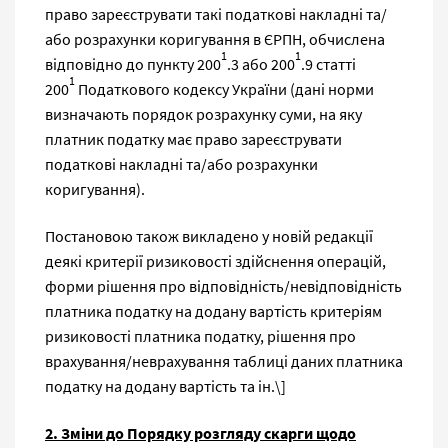
право зареєструвати такі податкові накладні та/
або розрахунки коригування в ЄРПН, обчислена
1
1
відповідно до пункту 200
.3 або 200
.9 статті
1
200
Податкового кодексу України (дані норми
визначають порядок розрахунку суми, на яку
платник податку має право зареєструвати
податкові накладні та/або розрахунки
коригування).
Постановою також викладено у новій редакції
деякі критерії ризиковості здійснення операцій,
форми рішення про відповідність/невідповідність
платника податку на додану вартість критеріям
ризиковості платника податку, рішення про
врахування/неврахування таблиці даних платника
податку на додану вартість та ін.\]
2. Зміни до Порядку розгляду скарги щодо