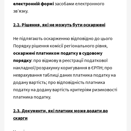
електронній формі
засобами електронного
зв’язку.
2.2. Рішення, які не можуть бути оскаржені
Не підлягають оскарженню відповідно до цього
Порядку рішення комісії регіонального рівня,
оскаржені платником податку в судовому
порядку
: про відмову в реєстрації податкової
накладної/розрахунку коригування в ЄРПН; про
неврахування таблиці даних платника податку на
додану вартість; про відповідність платника
податку на додану вартість критеріям ризиковості
платника податку.
2.3. Документи, які платник може додати до
скарги