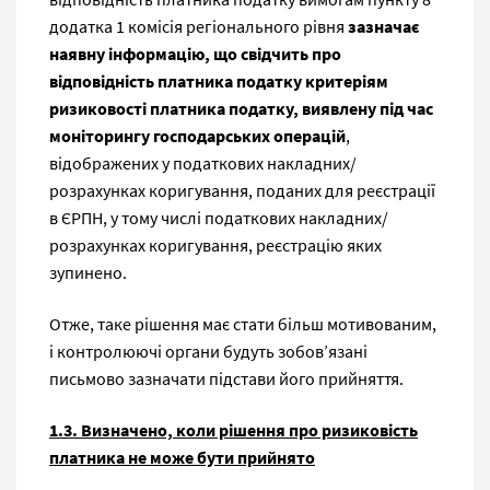
додатка 1 комісія регіонального рівня
зазначає
наявну інформацію, що свідчить про
відповідність платника податку критеріям
ризиковості платника податку, виявлену під час
моніторингу господарських операцій
,
відображених у податкових накладних/
розрахунках коригування, поданих для реєстрації
в ЄРПН, у тому числі податкових накладних/
розрахунках коригування, реєстрацію яких
зупинено.
Отже, таке рішення має стати більш мотивованим,
і контролюючі органи будуть зобов’язані
письмово зазначати підстави його прийняття.
1.3. Визначено, коли рішення про ризиковість
платника не може бути прийнято