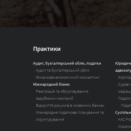
Практики
Аудит, бухгалтерський облік, податки
Юридичн
Аудит та бухгалтерський облік
адвокат
Фінансово-економічний консалтинг
Корпор
Міжнародний бізнес
Судові
Реєстрація та обслуговування
медіаці
зарубіжних компаній
Податк
Відкриття рахунків в іноземних банках
Пода
Міжнародне податкове планування та
Суспільн
структурування
KAC Pr
Україн