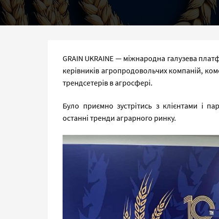
GRAIN UKRAINE — міжнародна галузева платф
керівників агропродовольчих компаній, коме
трендсетерів в агросфері.
Було приємно зустрітись з клієнтами і п
останні тренди аграрного ринку.