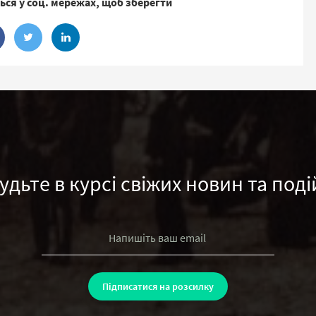
ься у соц. мережах, щоб зберегти
удьте в курсі свіжих новин та поді