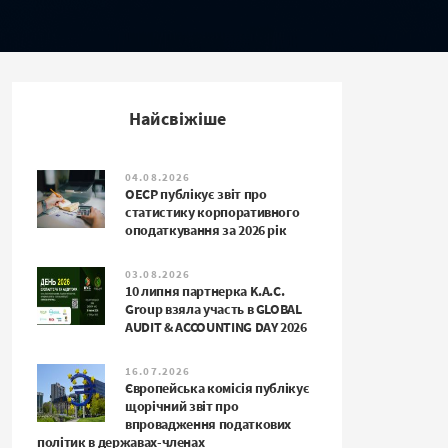
Найсвіжіше
04.08.2026
ОЕСР публікує звіт про
статистику корпоративного
оподаткування за 2026 рік
03.08.2026
10 липня партнерка K.A.C.
Group взяла участь в GLOBAL
AUDIT & ACCOUNTING DAY 2026
16.07.2026
Європейська комісія публікує
щорічний звіт про
впровадження податкових
політик в державах-членах