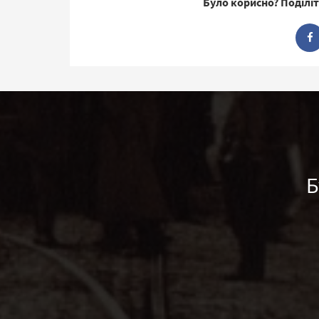
Було корисно? Поділіт
Б