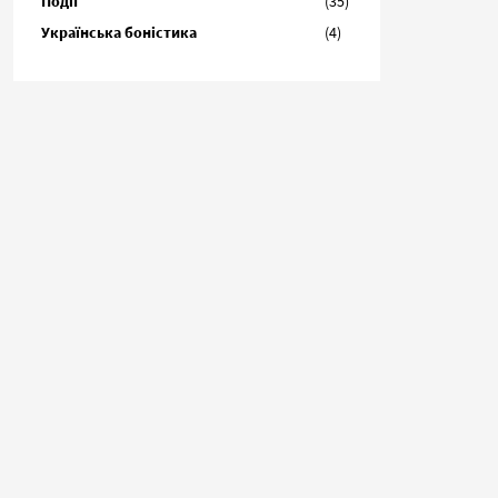
Події
(35)
Українська боністика
(4)