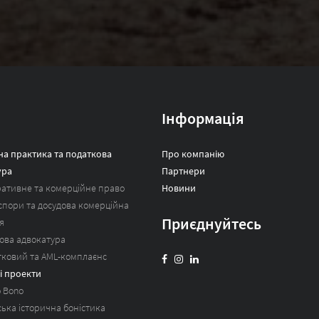
Інформація
а практика та податкова
Про компанію
ура
Партнери
ативне та комерційне право
Новини
 спори та досудова комерційна
Приєднуйтесь
я
ова адвокатура
тковий та AML-комплаєнс
і проекти
o Bono
ська історична боністика