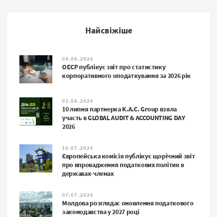
Найсвіжіше
04.08.2026
ОЕСР публікує звіт про статистику
корпоративного оподаткування за 2026 рік
03.08.2026
10 липня партнерка K.A.C. Group взяла
участь в GLOBAL AUDIT & ACCOUNTING DAY
2026
16.07.2026
Європейська комісія публікує щорічний звіт
про впровадження податкових політик в
державах-членах
07.07.2026
Молдова розглядає оновлення податкового
законодавства у 2027 році