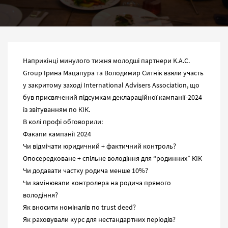
Наприкінці минулого тижня молодші партнери K.A.C.
Group Ірина Мацапура та Володимир Ситнік взяли участь
у закритому заході International Advisers Association, що
був присвячений підсумкам деклараційної кампанії-2024
із звітуванням по КІК.
В колі профі обговорили:
Факапи кампанії 2024
Чи відмічати юридичний + фактичний контроль?
О
посередковане + спільне володіння для “родинних” КІК
Чи додавати частку родича менше 10%?
Чи замінюваnи контролера на родича прямого
володіння?
Як вносити номіналів по trust deed?
Як раховували курс для нестандартних періодів?