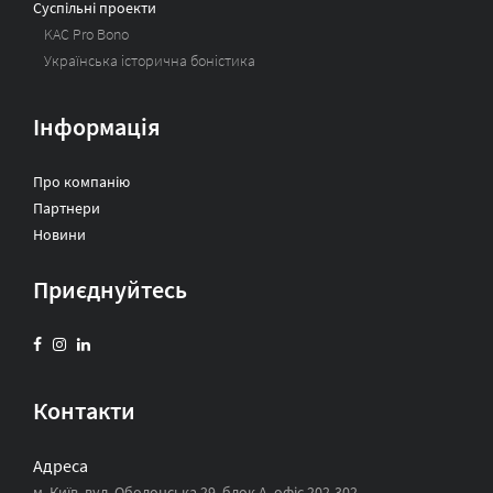
Суспільні проекти
KAC Pro Bono
Українська історична боністика
Інформація
Про компанію
Партнери
Новини
Приєднуйтесь
Контакти
Адреса
м. Київ, вул. Оболонська 29, блок А, офіс 202-302