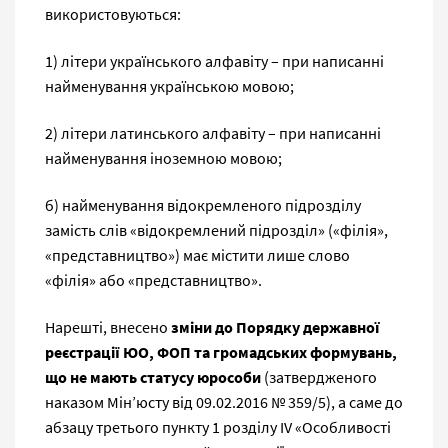
використовуються:
1) літери українського алфавіту – при написанні
найменування українською мовою;
2) літери латинського алфавіту – при написанні
найменування іноземною мовою;
б) найменування відокремленого підрозділу
замість слів «відокремлений підрозділ» («філія»,
«представництво») має містити лише слово
«філія» або «представництво».
Нарешті, внесено
зміни до Порядку державної
реєстрації ЮО, ФОП та громадських формувань,
що не мають статусу юрособи
(затвердженого
наказом Мін’юсту від 09.02.2016 № 359/5), а саме до
абзацу третього пункту 1 розділу IV «Особливості