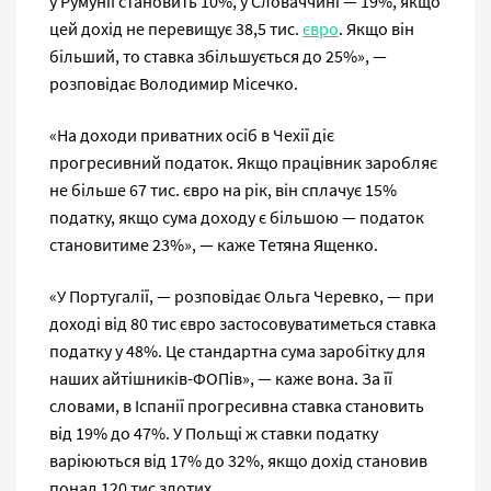
у Румунії становить 10%, у Словаччині — 19%, якщо
цей дохід не перевищує 38,5 тис.
євро
. Якщо він
більший, то ставка збільшується до 25%», —
розповідає Володимир Місечко.
«На доходи приватних осіб в Чехії діє
прогресивний податок. Якщо працівник заробляє
не більше 67 тис. євро на рік, він сплачує 15%
податку, якщо сума доходу є більшою — податок
становитиме 23%», — каже Тетяна Ященко.
«У Португалії, — розповідає Ольга Черевко, — при
доході від 80 тис євро застосовуватиметься ставка
податку у 48%. Це стандартна сума заробітку для
наших айтішників-ФОПів», — каже вона. За її
словами, в Іспанії прогресивна ставка становить
від 19% до 47%. У Польщі ж ставки податку
варіюються від 17% до 32%, якщо дохід становив
понад 120 тис злотих.