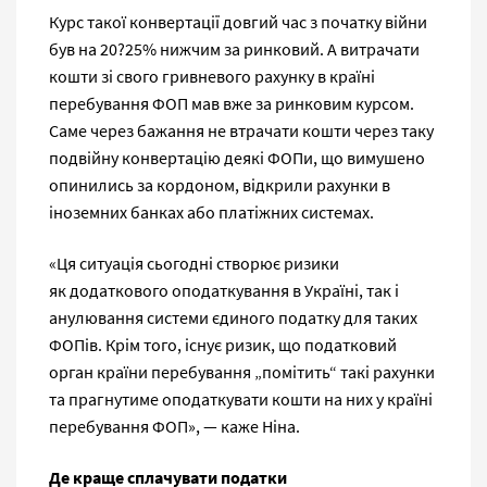
Курс такої конвертації довгий час з початку війни
був на 20?25% нижчим за ринковий. А витрачати
кошти зі свого гривневого рахунку в країні
перебування ФОП мав вже за ринковим курсом.
Саме через бажання не втрачати кошти через таку
подвійну конвертацію деякі ФОПи, що вимушено
опинились за кордоном, відкрили рахунки в
іноземних банках або платіжних системах.
«Ця ситуація сьогодні створює ризики
як додаткового оподаткування в Україні, так і
анулювання системи єдиного податку для таких
ФОПів. Крім того, існує ризик, що податковий
орган країни перебування „помітить“ такі рахунки
та прагнутиме оподаткувати кошти на них у країні
перебування ФОП», — каже Ніна.
Де
краще сплачувати податки