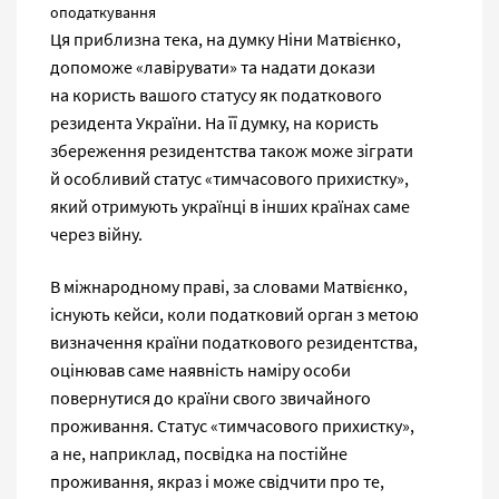
оподаткування
Ця приблизна тека, на думку Ніни Матвієнко,
допоможе «лавірувати» та надати докази
на користь вашого статусу як податкового
резидента України. На її думку, на користь
збереження резидентства також може зіграти
й особливий статус «тимчасового прихистку»,
який отримують українці в інших країнах саме
через війну.
В міжнародному праві, за словами Матвієнко,
існують кейси, коли податковий орган з метою
визначення країни податкового резидентства,
оцінював саме наявність наміру особи
повернутися до країни свого звичайного
проживання. Статус «тимчасового прихистку»,
а не, наприклад, посвідка на постійне
проживання, якраз і може свідчити про те,