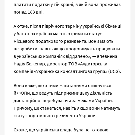
платити податки у тій країні, в якій вона проживає
понад 183 дні.
А отже, після піврічного терміну українські біженці
у багатьох країнах мають отримати статус
місцевого податкового резидента. Вони мають
це зробити, навіть якщо продовжують працювати
в українських компаніях віддалено», — впевнена
Надія Беженар, директор ТОВ «Аудиторська
компанія «Українська консалтингова група» (UCG).
Вона каже, що з тими ж питаннями стикнуться
й ФОПи, що ведуть підприємницьку діяльність
дистанційно, перебуваючи за межами України.
Причому, це станеться, навіть якщо вони матимуть
статус податкового резидента України.
Схоже, що українська влада була не готовою