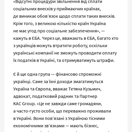
«Відсутні процедури звільнення від сплати
соціальних внесків у приймаючих країнах,
де виникає обов’язок щодо сплати таких внесків.
Крім того, з великою кількістю країн Україна
не має угод про соціальне забезпечення», —
кажуть в ЄБА. Через це, вважають в ЄБА, багато хто
з українців можуть втратити роботу, оскільки
українські компанії не зможуть проводити оплату
їх податків в Україні, та отримуватимуть штрафи.
Є й ще одна група — фінансово спроможні
українці. Саме за їхні доходи змагатимуться
Україна та Європа, вважає Тетяна Кузьмич,
адвокат, податковий радник та Партнер
KAC Group. «Це не завжди саме громадяни,
а часто-густо особи, що переважно проживали
в Україні. Вони пов’язані з Україною тісними
економічними зв’язками — мають бізнес,