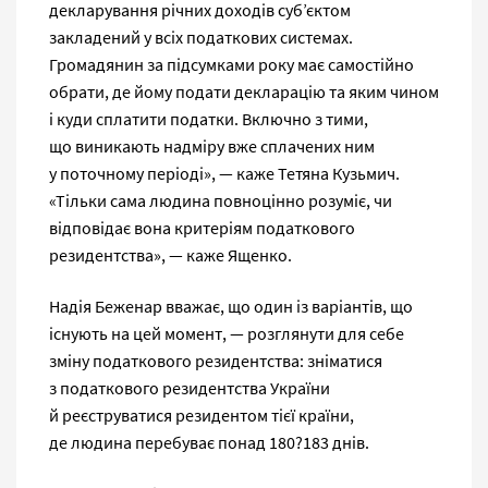
декларування річних доходів суб’єктом
закладений у всіх податкових системах.
Громадянин за підсумками року має самостійно
обрати, де йому подати декларацію та яким чином
і куди сплатити податки. Включно з тими,
що виникають надміру вже сплачених ним
у поточному періоді», — каже Тетяна Кузьмич.
«Тільки сама людина повноцінно розуміє, чи
відповідає вона критеріям податкового
резидентства», — каже Ященко.
Надія Беженар вважає, що один із варіантів, що
існують на цей момент, — розглянути для себе
зміну податкового резидентства: зніматися
з податкового резидентства України
й реєструватися резидентом тієї країни,
де людина перебуває понад 180?183 днів.