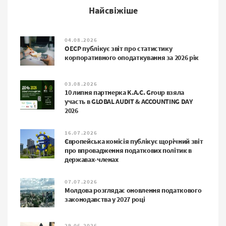
Найсвіжіше
04.08.2026
ОЕСР публікує звіт про статистику
корпоративного оподаткування за 2026 рік
03.08.2026
10 липня партнерка K.A.C. Group взяла
участь в GLOBAL AUDIT & ACCOUNTING DAY
2026
16.07.2026
Європейська комісія публікує щорічний звіт
про впровадження податкових політик в
державах-членах
07.07.2026
Молдова розглядає оновлення податкового
законодавства у 2027 році
29.06.2026