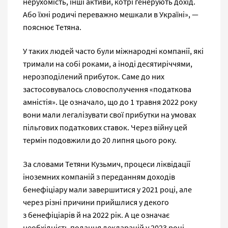
нерухомість, інші активи, котрі генерують дохід.
Або їхні родичі переважно мешкали в Україні», —
пояснює Тетяна.
У таких людей часто були міжнародні компанії, які
тримали на собі роками, а іноді десятиріччями,
нерозподілений прибуток. Саме до них
застосовувалось словосполучення «податкова
амністія». Це означало, що до 1 травня 2022 року
вони мали легалізувати свої прибутки на умовах
пільгових податкових ставок. Через війну цей
термін подовжили до 20 липня цього року.
За словами Тетяни Кузьмич, процеси ліквідації
іноземних компаній з переданням доходів
бенефіціару мали завершитися у 2021 році, але
через різні причини прийшлися у декого
з бенефіціарів й на 2022 рік. А це означає
необхідність подання декларацій у 2023 році