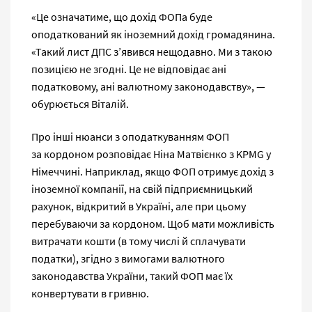
«Це означатиме, що дохід ФОПа буде
оподаткований як іноземний дохід громадянина.
«Такий лист ДПС з’явився нещодавно. Ми з такою
позицією не згодні. Це не відповідає ані
податковому, ані валютному законодавству», —
обурюється Віталій.
Про інші нюанси з оподаткуванням ФОП
за кордоном розповідає Ніна Матвієнко з KPMG у
Німеччині. Наприклад, якщо ФОП отримує дохід з
іноземної компанії, на свій підприємницький
рахунок, відкритий в Україні, але при цьому
перебуваючи за кордоном. Щоб мати можливість
витрачати кошти (в тому числі й сплачувати
податки), згідно з вимогами валютного
законодавства України, такий ФОП має їх
конвертувати в гривню.