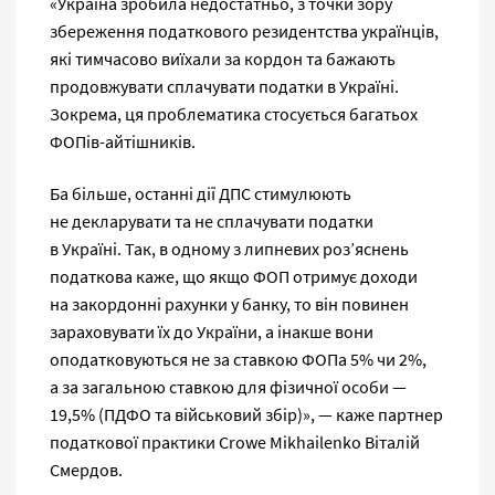
«Україна зробила недостатньо, з точки зору
збереження податкового резидентства українців,
які тимчасово виїхали за кордон та бажають
продовжувати сплачувати податки в Україні.
Зокрема, ця проблематика стосується багатьох
ФОПів-айтішників.
Ба більше, останні дії ДПС стимулюють
не декларувати та не сплачувати податки
в Україні. Так, в одному з липневих роз’яснень
податкова каже, що якщо ФОП отримує доходи
на закордонні рахунки у банку, то він повинен
зараховувати їх до України, а інакше вони
оподатковуються не за ставкою ФОПа 5% чи 2%,
а за загальною ставкою для фізичної особи —
19,5% (ПДФО та військовий збір)», — каже партнер
податкової практики Crowe Mikhailenko Віталій
Смердов.