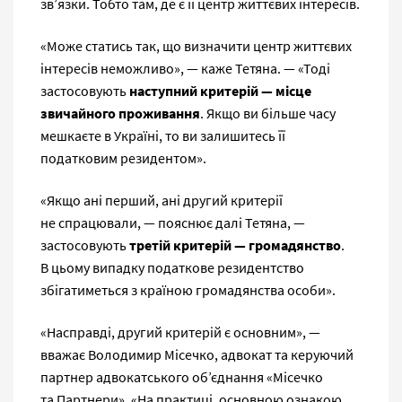
зв’язки. Тобто там, де є її центр життєвих інтересів.
«Може статись так, що визначити центр життєвих
інтересів неможливо», — каже Тетяна. — «Тоді
застосовують
наступний критерій
— місце
звичайного проживання
. Якщо ви більше часу
мешкаєте в Україні, то ви залишитесь її
податковим резидентом».
«Якщо ані перший, ані другий критерії
не спрацювали, — пояснює далі Тетяна, —
застосовують
третій критерій
— громадянство
.
В цьому випадку податкове резидентство
збігатиметься з країною громадянства особи».
«Насправді, другий критерій є основним», —
вважає Володимир Місечко, адвокат та керуючий
партнер адвокатського об’єднання «Місечко
та Партнери». «На практиці, основною ознакою