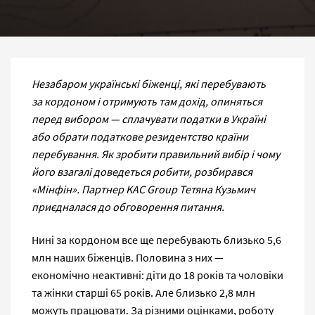
Незабаром українські біженці, які перебувають
за
кордоном і отримують там дохід, опиняться
перед вибором
— сплачувати податки в
Україні
або обрати податкове резидентство країни
перебування. Як
зробити правильний вибір і чому
його взагалі доведеться робити, розбирався
«Мінфін».
Партнер
KAC
Group
Тетяна Кузьмич
приєдналася до обговорення питання.
Нині за кордоном все ще перебувають близько 5,6
млн наших біженців. Половина з них —
економічно неактивні: діти до 18 років та чоловіки
та жінки старші 65 років. Але близько 2,8 млн
можуть працювати. За різними оцінками, роботу