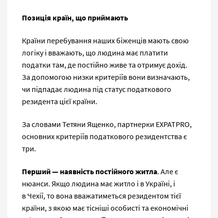
Позиція країн, що
приймають
Країни перебування наших біженців мають свою
логіку і вважають, що людина має платити
податки там, де постійно живе та отримує дохід.
За допомогою низки критеріїв вони визначають,
чи підпадає людина під статус податкового
резидента цієї країни.
За словами Тетяни Ященко, партнерки EXPATPRO,
основних критеріїв податкового резидентства є
три.
Перший
— наявність постійного житла
. Але є
нюанси. Якщо людина має житло і в Україні, і
в Чехії, то вона вважатиметься резидентом тієї
країни, з якою має тісніші особисті та економічні