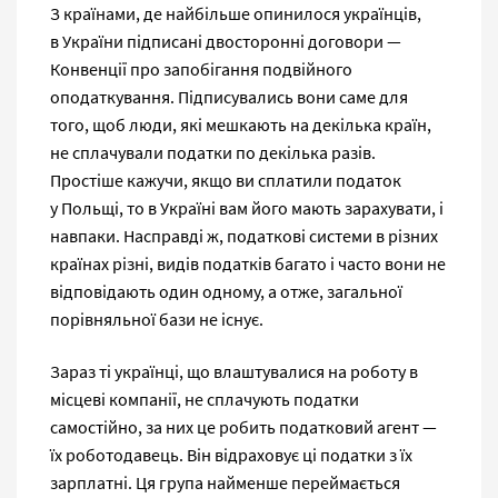
З країнами, де найбільше опинилося українців,
в України підписані двосторонні договори —
Конвенції про запобігання подвійного
оподаткування. Підписувались вони саме для
того, щоб люди, які мешкають на декілька країн,
не сплачували податки по декілька разів.
Простіше кажучи, якщо ви сплатили податок
у Польщі, то в Україні вам його мають зарахувати, і
навпаки. Насправді ж, податкові системи в різних
країнах різні, видів податків багато і часто вони не
відповідають один одному, а отже, загальної
порівняльної бази не існує.
Зараз ті українці, що влаштувалися на роботу в
місцеві компанії, не сплачують податки
самостійно, за них це робить податковий агент —
їх роботодавець. Він відраховує ці податки з їх
зарплатні. Ця група найменше переймається