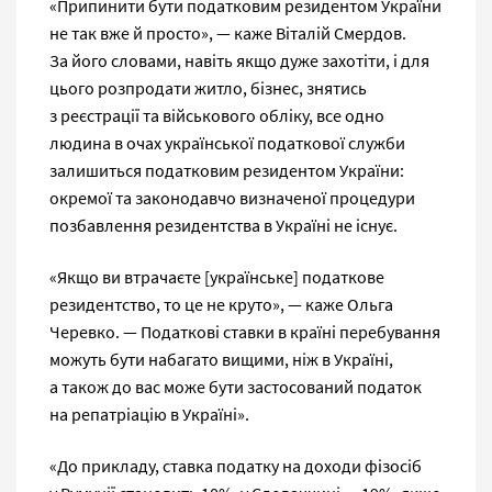
«Припинити бути податковим резидентом України
не так вже й просто», — каже Віталій Смердов.
За його словами, навіть якщо дуже захотіти, і для
цього розпродати житло, бізнес, знятись
з реєстрації та військового обліку, все одно
людина в очах української податкової служби
залишиться податковим резидентом України:
окремої та законодавчо визначеної процедури
позбавлення резидентства в Україні не існує.
«Якщо ви втрачаєте [українське] податкове
резидентство, то це не круто», — каже Ольга
Черевко. — Податкові ставки в країні перебування
можуть бути набагато вищими, ніж в Україні,
а також до вас може бути застосований податок
на репатріацію в Україні».
«До прикладу, ставка податку на доходи фізосіб