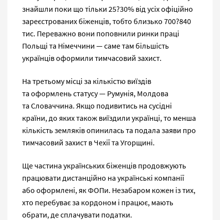
знайшли поки що тільки 25?30% від усіх офіційно
зареєстрованих біженців, тобто близько 700?840
тис. Переважно вони поповнили ринки праці
Польщі та Німеччини — саме там більшість
українців оформили тимчасовий захист.
На третьому місці за кількістю виїздів
та оформлень статусу — Румунія, Молдова
та Словаччина. Якщо подивитись на сусідні
країни, до яких також виїздили українці, то менша
кількість земляків опинилась та подала заяви про
тимчасовий захист в Чехії та Угорщині.
Ще частина українських біженців продовжують
працювати дистанційно на українські компанії
або оформлені, як ФОПи. Незабаром кожен із тих,
хто перебуває за кордоном і працює, мають
обрати, де сплачувати податки.