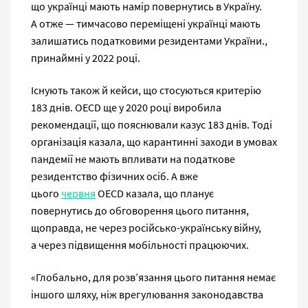
що українці мають намір повернутись в Україну.
А отже — тимчасово переміщені українці мають
залишатись податковими резидентами України.,
принаймні у 2022 році.
Існують також й кейси, що стосуються критерію
183 днів. OECD ще у 2020 році виробила
рекомендації, що пояснювали казус 183 днів. Тоді
організація казала, що карантинні заходи в умовах
пандемії не мають впливати на податкове
резидентство фізичних осіб. А вже
цього
червня
OECD казала, що планує
повернутись до обговорення цього питання,
щоправда, не через російсько-українську війну,
а через підвищення мобільності працюючих.
«Глобально, для розв’язання цього питання немає
іншого шляху, ніж врегулювання законодавства