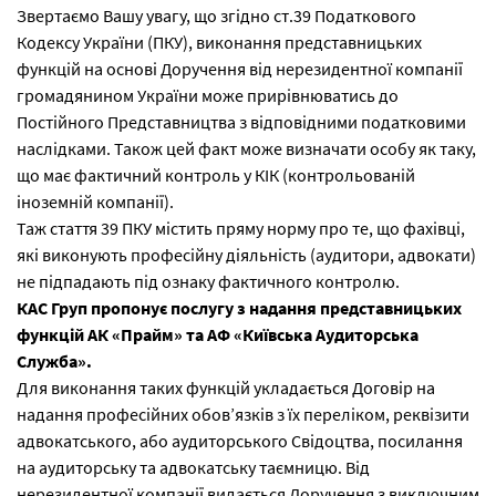
Звертаємо Вашу увагу, що згідно ст.39 Податкового
Кодексу України (ПКУ), виконання представницьких
функцій на основі Доручення від нерезидентної компанії
громадянином України може прирівнюватись до
Постійного Представництва з відповідними податковими
наслідками. Також цей факт може визначати особу як таку,
що має фактичний контроль у КІК (контрольованій
іноземній компанії).
Таж стаття 39 ПКУ містить пряму норму про те, що фахівці,
які виконують професійну діяльність (аудитори, адвокати)
не підпадають під ознаку фактичного контролю.
КАС Груп пропонує послугу з надання представницьких
функцій АК «Прайм» та АФ «Київська Аудиторська
Служба».
Для виконання таких функцій укладається Договір на
надання професійних обов’язків з їх переліком, реквізити
адвокатського, або аудиторського Свідоцтва, посилання
на аудиторську та адвокатську таємницю. Від
нерезидентної компанії видається Доручення з виключним