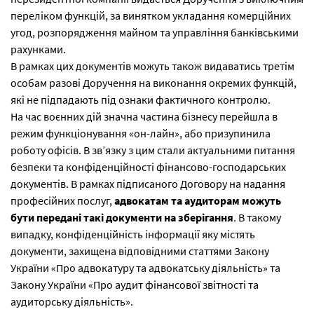
переліком функцій, за винятком укладання комерційних
угод, розпорядження майном та управління банківськими
рахунками.
В рамках цих документів можуть також видаватись третім
особам разові Доручення на виконання окремих функцій,
які не підпадають під ознаки фактичного контролю.
На час воєнних дій значна частина бізнесу перейшла в
режим функціонування «он-лайн», або призупинила
роботу офісів. В зв’язку з цим стали актуальними питання
безпеки та конфіденційності фінансово-господарських
документів. В рамках підписаного Договору на надання
професійних послуг,
адвокатам та аудиторам можуть
бути передані такі документи на зберігання
. В такому
випадку, конфіденційність інформації яку містять
документи, захищена відповідними статтями Закону
України «Про адвокатуру та адвокатську діяльність» та
Закону України «Про аудит фінансової звітності та
аудиторську діяльність».