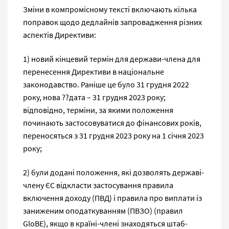
Зміни в компромісному тексті включають кілька
поправок щодо дедлайнів запровадження різних
аспектів Директиви:
1) новий кінцевий термін для держави-члена для
перенесення Директиви в національне
законодавство. Раніше це було 31 грудня 2022
року, нова ??дата – 31 грудня 2023 року;
відповідно, терміни, за якими положення
починають застосовуватися до фінансових років,
переносяться з 31 грудня 2023 року на 1 січня 2023
року;
2) були додані положення, які дозволять державі-
члену ЄС відкласти застосування правила
включення доходу (ПВД) і правила про виплати із
заниженим оподаткуванням (ПВЗО) (правил
GloBE), якщо в країні-члені знаходяться штаб-