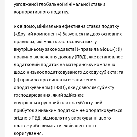
узгодженої глобальної мінімальної ставки
корпоративного податку.
Як відомо, мінімальна ефективна ставка податку
(«Другий компонент») базується на двох основних
правилах, які мають застосовуватися у
внутрішньому законодавстві («правила GloBE»): (i)
правило включення доходу (ПВД), яке встановлює
додатковий податок на материнську компанію
щодо низькооподатковуваного доходу суб’єкта; та
(ii) правило про виплати із заниженим
оподаткуванням (ПВЗО), яке дозволяє суб’єкту
господарювання, який здійснює
внутрішньогруповий платіж суб’єкту, чий
прибуток з низьким податком не оподатковується
згідно з ПВД, відмовляти у вирахуванні цього
платежу або вимагати еквівалентного
коригування.