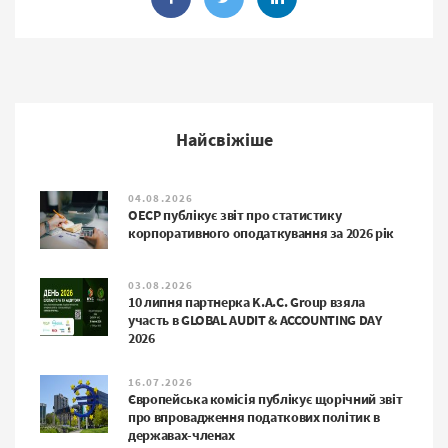
Найсвіжіше
04.08.2026
ОЕСР публікує звіт про статистику
корпоративного оподаткування за 2026 рік
03.08.2026
10 липня партнерка K.A.C. Group взяла
участь в GLOBAL AUDIT & ACCOUNTING DAY
2026
16.07.2026
Європейська комісія публікує щорічний звіт
про впровадження податкових політик в
державах-членах