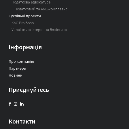
Податкова адвокатура
Податковий та AML-комплаєнс
Суспільні проекти
KAC Pro Bono
Українська історична боністика
Інформація
Про компанію
Партнери
Новини
Приєднуйтесь
Контакти