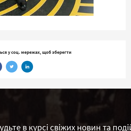
ься у соц. мережах, щоб зберегти
удьте в курсі свіжих новин та поді