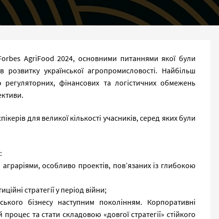
Forbes AgriFood 2024, основними питаннями якої були
 розвитку української агропромисловості. Найбільш
о регуляторних, фінансових та логістичних обмежень
ективи.
ікерів для великої кількості учасників, серед яких були
:
 аграріями, особливо проектів, повʼязаних із глибокою
иційні стратегії у період війни;
ського бізнесу наступним поколінням. Корпоративні
 процес та стати складовою «довгої стратегії» стійкого