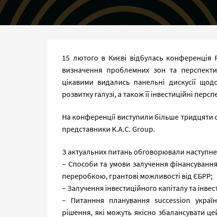
15 лютого в Києві відбулась конференція 
визначення проблемних зон та перспектив
цікавими видались панельні дискусії щод
розвитку галузі, а також її інвестиційні персп
На конференції виступили більше тридцяти сп
представники K.A.C. Group.
З актуальних питань обговорювали наступне
– Способи та умови залучення фінансування
переробкою, грантові можливості від ЄБРР;
– Залучення інвестиційного капіталу та інвест
– Питанння планування succession україн
рішення, які можуть якісно збалансувати цей