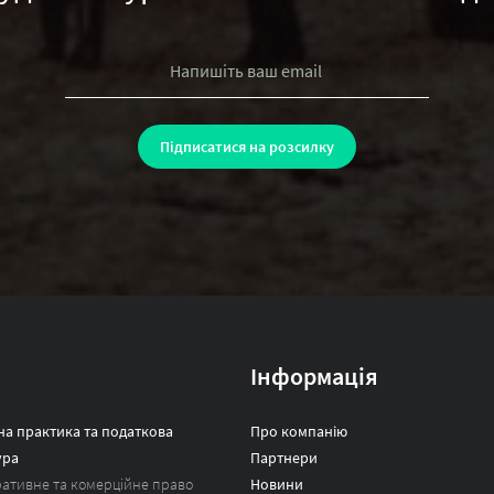
Інформація
а практика та податкова
Про компанію
ура
Партнери
ативне та комерційне право
Новини