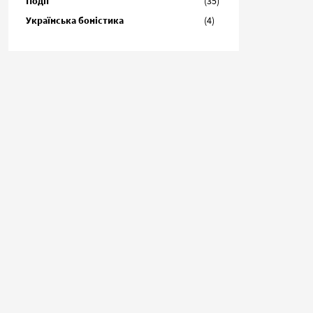
Події
(35)
Українська боністика
(4)