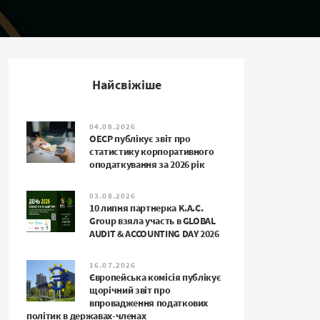
Найсвіжіше
04.08.2026
ОЕСР публікує звіт про
статистику корпоративного
оподаткування за 2026 рік
03.08.2026
10 липня партнерка K.A.C.
Group взяла участь в GLOBAL
AUDIT & ACCOUNTING DAY 2026
16.07.2026
Європейська комісія публікує
щорічний звіт про
впровадження податкових
політик в державах-членах